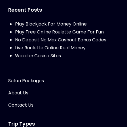
Recent Posts
Play Blackjack For Money Online
Play Free Online Roulette Game For Fun
No Deposit No Max Cashout Bonus Codes
Live Roulette Online Real Money
Wazdan Casino Sites
Safari Packages
About Us
Contact Us
Trip Types