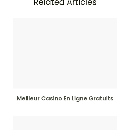
Related Articles
Meilleur Casino En Ligne Gratuits