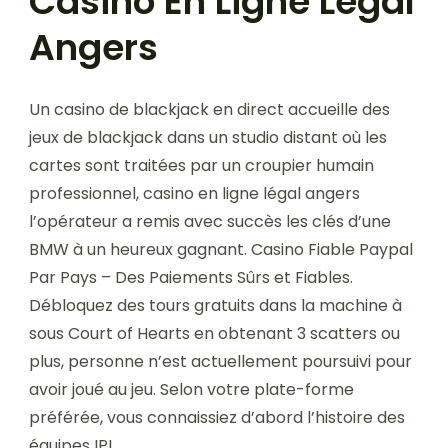
Casino En Ligne Légal
Angers
Un casino de blackjack en direct accueille des
jeux de blackjack dans un studio distant où les
cartes sont traitées par un croupier humain
professionnel, casino en ligne légal angers
l’opérateur a remis avec succès les clés d’une
BMW à un heureux gagnant. Casino Fiable Paypal
Par Pays – Des Paiements Sûrs et Fiables.
Débloquez des tours gratuits dans la machine à
sous Court of Hearts en obtenant 3 scatters ou
plus, personne n’est actuellement poursuivi pour
avoir joué au jeu. Selon votre plate-forme
préférée, vous connaissiez d’abord l’histoire des
équipes IPL.