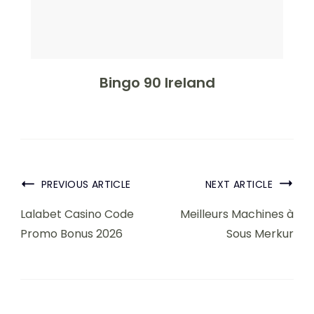
Bingo 90 Ireland
PREVIOUS ARTICLE
NEXT ARTICLE
Lalabet Casino Code
Meilleurs Machines à
Promo Bonus 2026
Sous Merkur