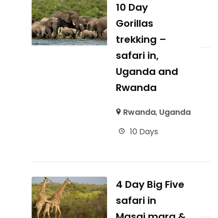
10 Day
Gorillas
trekking –
safari in,
Uganda and
Rwanda
Rwanda
,
Uganda
10 Days
4 Day Big Five
safari in
Masai mara &