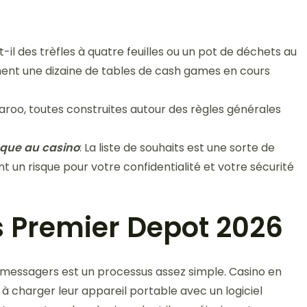
-t-il des trèfles à quatre feuilles ou un pot de déchets au
ement une dizaine de tables de cash games en cours
aroo, toutes construites autour des règles générales
nque au casino
: La liste de souhaits est une sorte de
 un risque pour votre confidentialité et votre sécurité
s Premier Depot 2026
les messagers est un processus assez simple. Casino en
t à charger leur appareil portable avec un logiciel