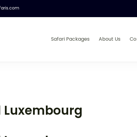
aris.com
Safari Packages
About Us
Co
 LTD
nda, Rwanda and Congo
al Luxembourg