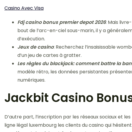
Casino Avec Visa
Fdj casino bonus premier depot 2026
: Mais livre
bout de l’arc-en-ciel sous-marin, il y a général
d’exécution.
Jeux de casino
: Recherchez l’insaisissable womb
d’un jeu de cartes à gratter.
Les règles du blackjack: comment battre la ba
modèle rétro, les données persistantes présentent
numériques.
Jackbit Casino Bonu
D’autre part, l’inscription par les réseaux sociaux et 
ligne légal luxembourg les clients du casino qui hésiten