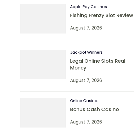
Apple Pay Casinos
Fishing Frenzy Slot Review
August 7, 2026
Jackpot Winners
Legal Online Slots Real
Money
August 7, 2026
Online Casinos
Bonus Cash Casino
August 7, 2026