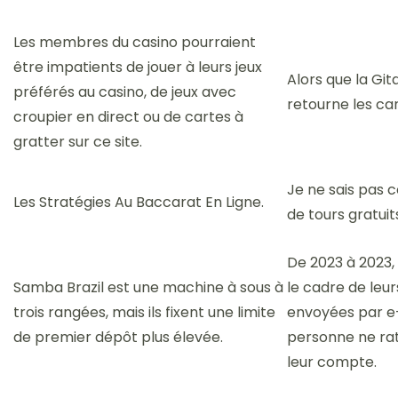
Les membres du casino pourraient
être impatients de jouer à leurs jeux
Alors que la Git
préférés au casino, de jeux avec
retourne les car
croupier en direct ou de cartes à
gratter sur ce site.
Je ne sais pas 
Les Stratégies Au Baccarat En Ligne.
de tours gratuit
De 2023 à 2023,
Samba Brazil est une machine à sous à
le cadre de le
trois rangées, mais ils fixent une limite
envoyées par e-
de premier dépôt plus élevée.
personne ne rat
leur compte.