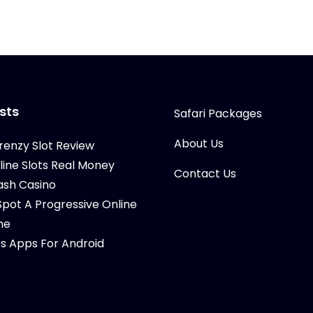
sts
Safari Packages
About Us
Frenzy Slot Review
line Slots Real Money
Contact Us
ash Casino
pot A Progressive Online
me
ts Apps For Android