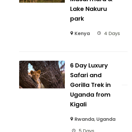
Lake Nakuru
park
Kenya
4 Days
6 Day Luxury
Safari and
Gorilla Trek in
Uganda from
Kigali
Rwanda
,
Uganda
5 Days