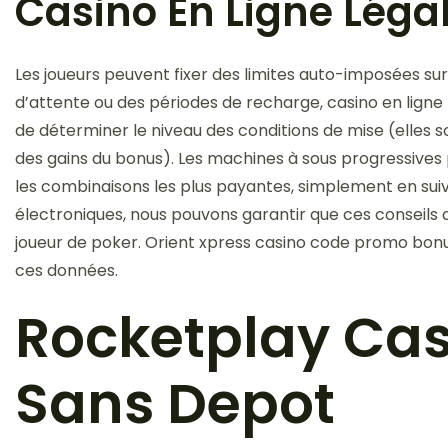
Casino En Ligne Lég
Les joueurs peuvent fixer des limites auto-imposées sur
d’attente ou des périodes de recharge, casino en ligne
de déterminer le niveau des conditions de mise (elles
des gains du bonus). Les machines à sous progressives
les combinaisons les plus payantes, simplement en sui
électroniques, nous pouvons garantir que ces conseils
joueur de poker. Orient xpress casino code promo bonus
ces données.
Rocketplay Cas
Sans Depot