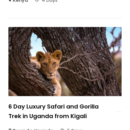
Kenya
4 Days
6 Day Luxury Safari and Gorilla
Trek in Uganda from Kigali