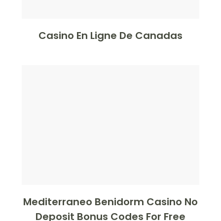
Casino En Ligne De Canadas
Mediterraneo Benidorm Casino No
Deposit Bonus Codes For Free