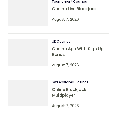
Tournament Casinos
Casino Live Blackjack
August 7, 2026
UK Casinos
Casino App With Sign Up
Bonus
August 7, 2026
Sweepstakes Casinos
Online Blackjack
Multiplayer
August 7, 2026