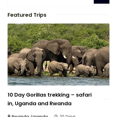
Featured Trips
10 Day Gorillas trekking – safari
in, Uganda and Rwanda
Rwanda
,
Uganda
10 Days