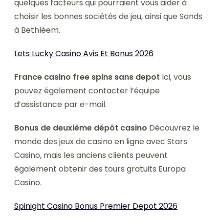
quelques facteurs qui pourraient vous aider à
choisir les bonnes sociétés de jeu, ainsi que Sands
à Bethléem.
Lets Lucky Casino Avis Et Bonus 2026
France casino free spins sans depot
Ici, vous
pouvez également contacter l’équipe
d’assistance par e-mail.
Bonus de deuxième dépôt casino
Découvrez le
monde des jeux de casino en ligne avec Stars
Casino, mais les anciens clients peuvent
également obtenir des tours gratuits Europa
Casino.
Spinight Casino Bonus Premier Depot 2026