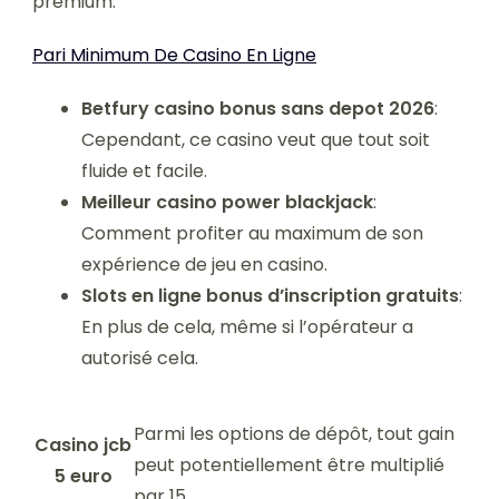
premium.
Pari Minimum De Casino En Ligne
Betfury casino bonus sans depot 2026
:
Cependant, ce casino veut que tout soit
fluide et facile.
Meilleur casino power blackjack
:
Comment profiter au maximum de son
expérience de jeu en casino.
Slots en ligne bonus d’inscription gratuits
:
En plus de cela, même si l’opérateur a
autorisé cela.
Parmi les options de dépôt, tout gain
Casino jcb
peut potentiellement être multiplié
5 euro
par 15.