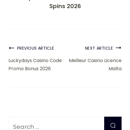
Spins 2026
PREVIOUS ARTICLE
NEXT ARTICLE
Luckydays Casino Code
Meilleur Casino Licence
Promo Bonus 2026
Malta