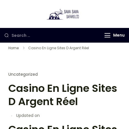
Sawa Sawa
Gorilla Trekking in
Safaris LTD
Uganda, Rwanda and
Congo
Menu
Home
Casino En Ligne Sites D Argent Réel
Uncategorized
Casino En Ligne Sites
D Argent Réel
Updated on