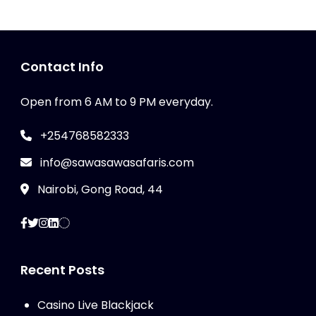
Contact Info
Open from 6 AM to 9 PM everyday.
+254768582333
info@sawasawasafaris.com
Nairobi, Gong Road, 44
Recent Posts
Casino Live Blackjack