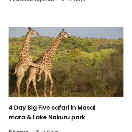
4 Day Big Five safari in Masai
mara & Lake Nakuru park