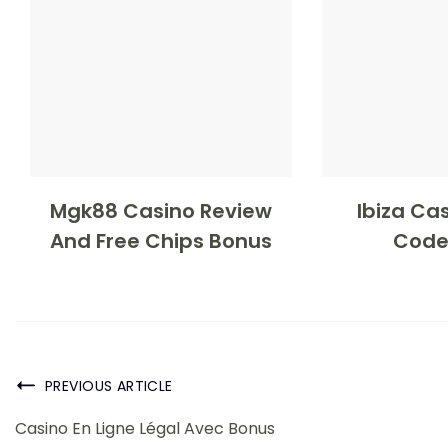
Mgk88 Casino Review
Ibiza Ca
And Free Chips Bonus
Code
PREVIOUS ARTICLE
Casino En Ligne Légal Avec Bonus