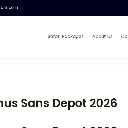
aris.com
Safari Packages
About Us
Co
 LTD
nda, Rwanda and Congo
nus Sans Depot 2026