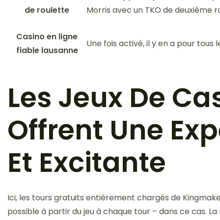
de roulette
Morris avec un TKO de deuxième r
Casino en ligne
Une fois activé, il y en a pour tous l
fiable lausanne
Les Jeux De Cas
Offrent Une Ex
Et Excitante
Ici, les tours gratuits entièrement chargés de Kingm
possible à partir du jeu à chaque tour – dans ce cas. L