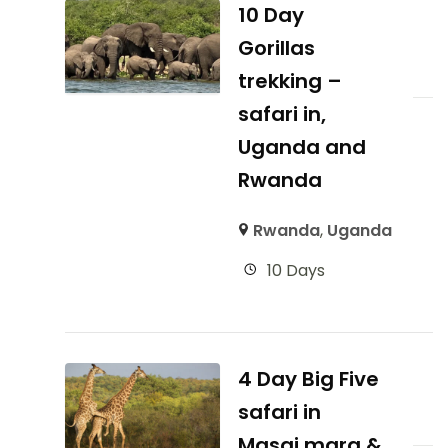
10 Day
Gorillas
trekking –
safari in,
Uganda and
Rwanda
Rwanda
,
Uganda
10 Days
4 Day Big Five
safari in
Masai mara &