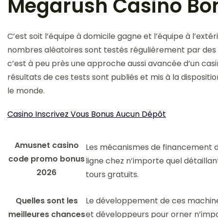
Megarush Casino Bo
C’est soit l’équipe à domicile gagne et l’équipe à l’extér
nombres aléatoires sont testés régulièrement par des 
c’est à peu près une approche aussi avancée d’un casin
résultats de ces tests sont publiés et mis à la dispositi
le monde.
Casino Inscrivez Vous Bonus Aucun Dépôt
Amusnet casino
Les mécanismes de financement d
code promo bonus
ligne chez n’importe quel détaillan
2026
tours gratuits.
Quelles sont les
Le développement de ces machines
meilleures chances
et développeurs pour orner n’impor