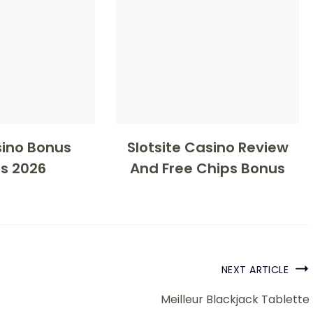
sino Bonus
Slotsite Casino Review
s 2026
And Free Chips Bonus
NEXT ARTICLE
Meilleur Blackjack Tablette