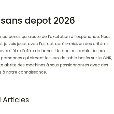
sans depot 2026
 jeu bonus qui ajoute de l’excitation à l’expérience. Nous
je vais jouer avec l’air cet après-midi, un des critères
s’avère être l’offre de bonus. Un bon ensemble de jeux
s personnes qui aiment les jeux de table basés sur le GNR,
te abrite des machines à sous passionnantes avec des
ns à notre connaissance.
 Articles