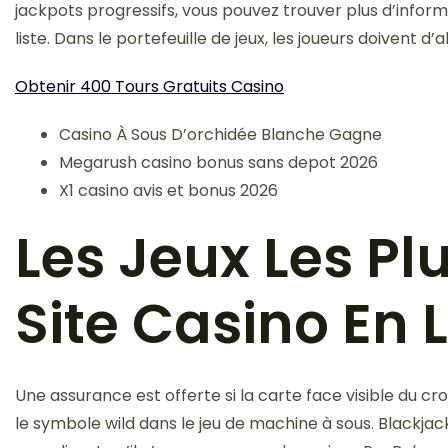
jackpots progressifs, vous pouvez trouver plus d’inform
liste. Dans le portefeuille de jeux, les joueurs doivent d
Obtenir 400 Tours Gratuits Casino
Casino À Sous D’orchidée Blanche Gagne
Megarush casino bonus sans depot 2026
X1 casino avis et bonus 2026
Les Jeux Les Pl
Site Casino En 
Une assurance est offerte si la carte face visible du cro
le symbole wild dans le jeu de machine à sous. Blackja