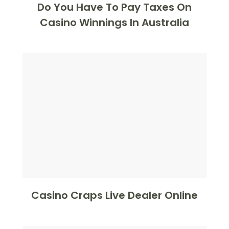
Do You Have To Pay Taxes On
Casino Winnings In Australia
Casino Craps Live Dealer Online