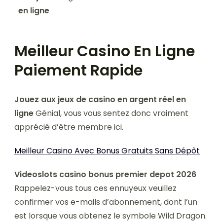
en ligne
Meilleur Casino En Ligne
Paiement Rapide
Jouez aux jeux de casino en argent réel en
ligne
Génial, vous vous sentez donc vraiment
apprécié d’être membre ici.
Meilleur Casino Avec Bonus Gratuits Sans Dépôt
Videoslots casino bonus premier depot 2026
Rappelez-vous tous ces ennuyeux veuillez
confirmer vos e-mails d’abonnement, dont l’un
est lorsque vous obtenez le symbole Wild Dragon.