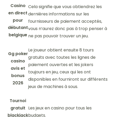
Casino
Cela signifie que vous obtiendrez les
en direct
dernières informations sur les
pour
fournisseurs de paiement acceptés,
débutant
vous n’aurez donc pas à trop penser à
belgique
ne pas pouvoir trouver un jeu.
Le joueur obtient ensuite 8 tours
Gg poker
gratuits avec toutes les lignes de
casino
paiement ouvertes et les jokers
avis et
toujours en jeu, ceux qui les ont
bonus
disponibles en fourniront sur différents
2026
jeux de machines à sous.
Tournoi
gratuit
Les jeux en casino pour tous les
blackjack
budgets.