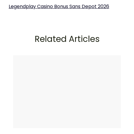
Legendplay Casino Bonus Sans Depot 2026
Related Articles