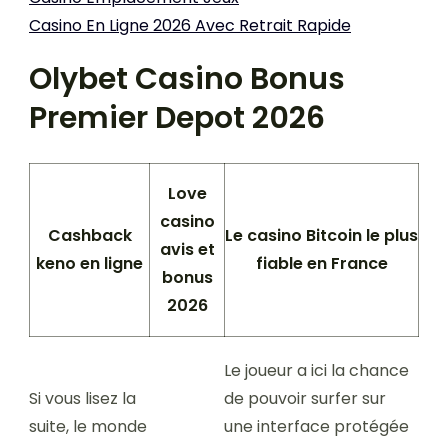
Casino En Ligne 2026 Avec Retrait Rapide
Olybet Casino Bonus
Premier Depot 2026
Love
casino
Cashback
Le casino Bitcoin le plus
avis et
keno en ligne
fiable en France
bonus
2026
Le joueur a ici la chance
Si vous lisez la
de pouvoir surfer sur
suite, le monde
une interface protégée