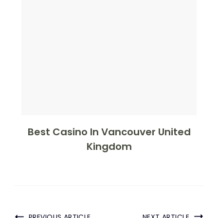
Best Casino In Vancouver United
Kingdom
PREVIOUS ARTICLE
NEXT ARTICLE