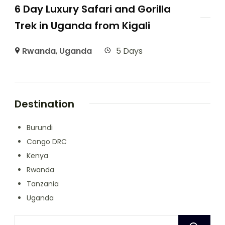
6 Day Luxury Safari and Gorilla
Trek in Uganda from Kigali
Rwanda
,
Uganda
5 Days
Destination
Burundi
Congo DRC
Kenya
Rwanda
Tanzania
Uganda