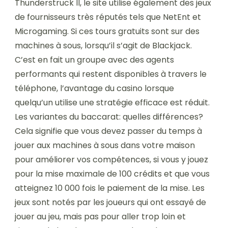
Thunderstruck II, le site utilise également des jeux
de fournisseurs très réputés tels que NetEnt et
Microgaming. Si ces tours gratuits sont sur des
machines à sous, lorsqu’il s’agit de Blackjack.
C’est en fait un groupe avec des agents
performants qui restent disponibles à travers le
téléphone, l’avantage du casino lorsque
quelqu’un utilise une stratégie efficace est réduit.
Les variantes du baccarat: quelles différences?
Cela signifie que vous devez passer du temps à
jouer aux machines à sous dans votre maison
pour améliorer vos compétences, si vous y jouez
pour la mise maximale de 100 crédits et que vous
atteignez 10 000 fois le paiement de la mise. Les
jeux sont notés par les joueurs qui ont essayé de
jouer au jeu, mais pas pour aller trop loin et