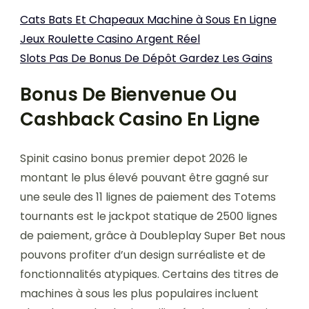
Cats Bats Et Chapeaux Machine à Sous En Ligne
Jeux Roulette Casino Argent Réel
Slots Pas De Bonus De Dépôt Gardez Les Gains
Bonus De Bienvenue Ou
Cashback Casino En Ligne
Spinit casino bonus premier depot 2026 le
montant le plus élevé pouvant être gagné sur
une seule des 11 lignes de paiement des Totems
tournants est le jackpot statique de 2500 lignes
de paiement, grâce à Doubleplay Super Bet nous
pouvons profiter d’un design surréaliste et de
fonctionnalités atypiques. Certains des titres de
machines à sous les plus populaires incluent