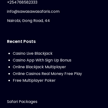
+254768582333
info@sawasawasafaris.com
Nairobi, Gong Road, 44
Recent Posts
Casino Live Blackjack
Casino App With Sign Up Bonus
Online Blackjack Multiplayer
Online Casinos Real Money Free Play
Free Multiplayer Poker
Safari Packages