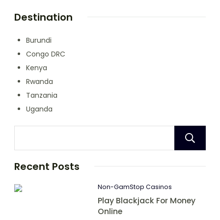
Destination
Burundi
Congo DRC
Kenya
Rwanda
Tanzania
Uganda
Recent Posts
Non-GamStop Casinos
Play Blackjack For Money
Online