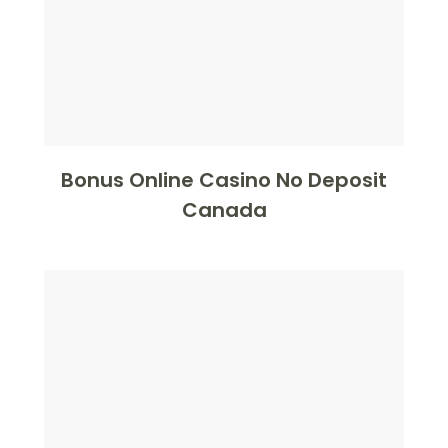
Bonus Online Casino No Deposit
Canada