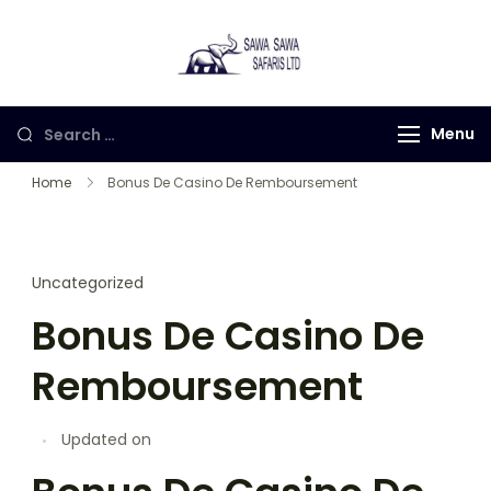
Sawa Sawa
Gorilla Trekking in
Safaris LTD
Uganda, Rwanda and
Congo
Menu
Home
Bonus De Casino De Remboursement
Uncategorized
Bonus De Casino De
Remboursement
Updated on