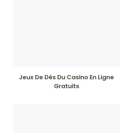
Jeux De Dés Du Casino En Ligne
Gratuits