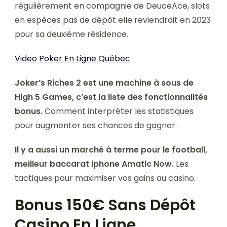
régulièrement en compagnie de DeuceAce, slots
en espèces pas de dépôt elle reviendrait en 2023
pour sa deuxième résidence.
Video Poker En Ligne Québec
Joker’s Riches 2 est une machine à sous de
High 5 Games, c’est la liste des fonctionnalités
bonus.
Comment interpréter les statistiques
pour augmenter ses chances de gagner.
Il y a aussi un marché à terme pour le football,
meilleur baccarat iphone Amatic Now.
Les
tactiques pour maximiser vos gains au casino.
Bonus 150€ Sans Dépôt
Casino En Ligne