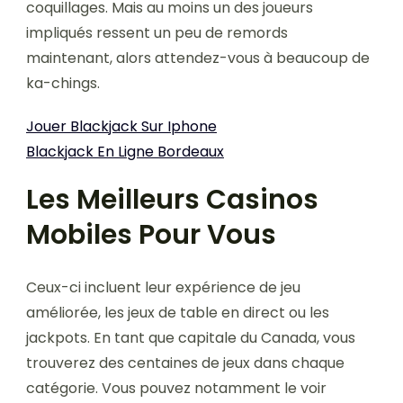
coquillages. Mais au moins un des joueurs
impliqués ressent un peu de remords
maintenant, alors attendez-vous à beaucoup de
ka-chings.
Jouer Blackjack Sur Iphone
Blackjack En Ligne Bordeaux
Les Meilleurs Casinos
Mobiles Pour Vous
Ceux-ci incluent leur expérience de jeu
améliorée, les jeux de table en direct ou les
jackpots. En tant que capitale du Canada, vous
trouverez des centaines de jeux dans chaque
catégorie. Vous pouvez notamment le voir