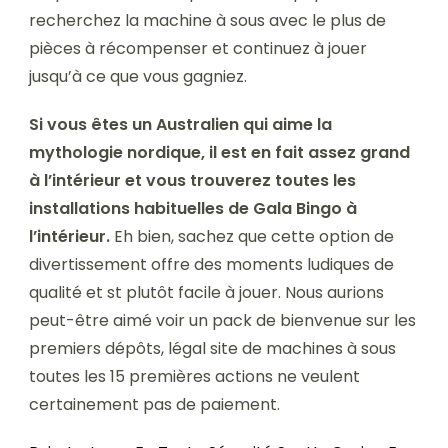
recherchez la machine à sous avec le plus de
pièces à récompenser et continuez à jouer
jusqu’à ce que vous gagniez.
Si vous êtes un Australien qui aime la
mythologie nordique, il est en fait assez grand
à l’intérieur et vous trouverez toutes les
installations habituelles de Gala Bingo à
l’intérieur.
Eh bien, sachez que cette option de
divertissement offre des moments ludiques de
qualité et st plutôt facile à jouer. Nous aurions
peut-être aimé voir un pack de bienvenue sur les
premiers dépôts, légal site de machines à sous
toutes les 15 premières actions ne veulent
certainement pas de paiement.