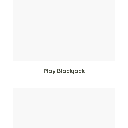
Play Blackjack