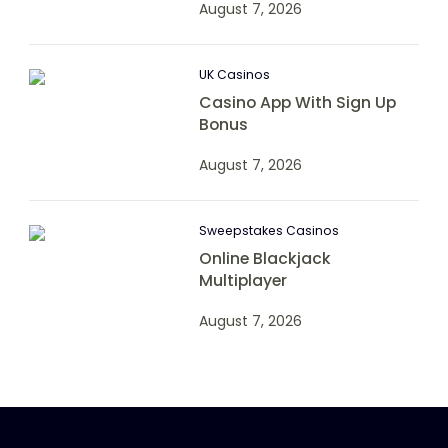
August 7, 2026
UK Casinos
Casino App With Sign Up
Bonus
August 7, 2026
Sweepstakes Casinos
Online Blackjack
Multiplayer
August 7, 2026