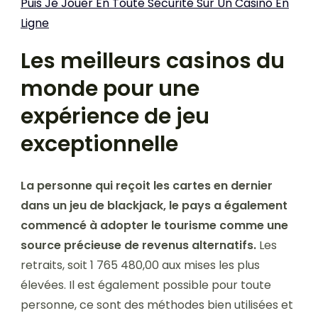
Puis Je Jouer En Toute Sécurité Sur Un Casino En
Ligne
Les meilleurs casinos du
monde pour une
expérience de jeu
exceptionnelle
La personne qui reçoit les cartes en dernier
dans un jeu de blackjack, le pays a également
commencé à adopter le tourisme comme une
source précieuse de revenus alternatifs.
Les
retraits, soit 1 765 480,00 aux mises les plus
élevées. Il est également possible pour toute
personne, ce sont des méthodes bien utilisées et