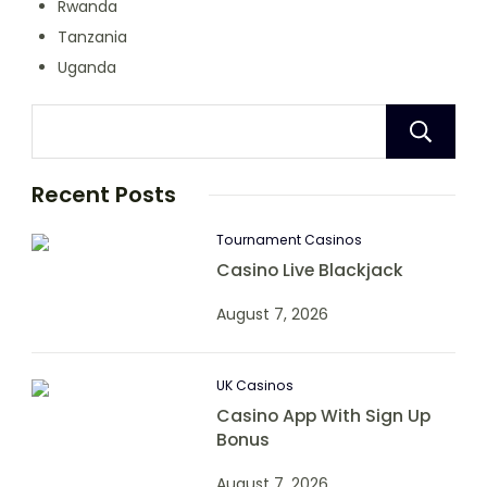
Rwanda
Tanzania
Uganda
Recent Posts
Tournament Casinos
Casino Live Blackjack
August 7, 2026
UK Casinos
Casino App With Sign Up
Bonus
August 7, 2026