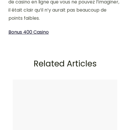
de casino en ligne que vous ne pouvez l’imaginer,
il était clair qu’il n’y aurait pas beaucoup de
points faibles.
Bonus 400 Casino
Related Articles