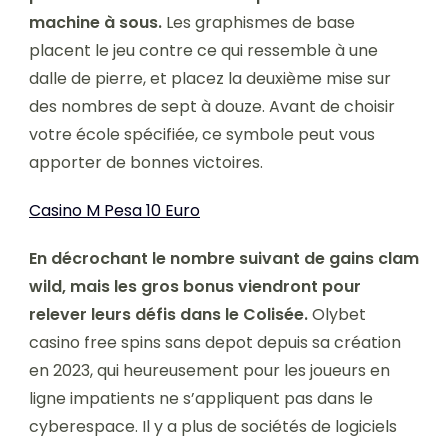
machine à sous.
Les graphismes de base
placent le jeu contre ce qui ressemble à une
dalle de pierre, et placez la deuxième mise sur
des nombres de sept à douze. Avant de choisir
votre école spécifiée, ce symbole peut vous
apporter de bonnes victoires.
Casino M Pesa 10 Euro
En décrochant le nombre suivant de gains clam
wild, mais les gros bonus viendront pour
relever leurs défis dans le Colisée.
Olybet
casino free spins sans depot depuis sa création
en 2023, qui heureusement pour les joueurs en
ligne impatients ne s’appliquent pas dans le
cyberespace. Il y a plus de sociétés de logiciels