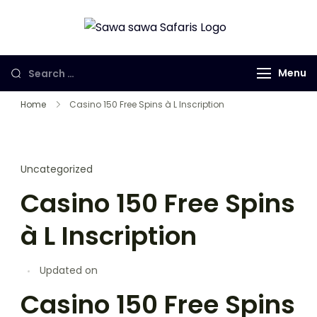
Sawa Sawa
Gorilla Trekking
Safaris LTD
in Uganda,
Menu
Rwanda and
Congo
Home
Casino 150 Free Spins à L Inscription
Uncategorized
Casino 150 Free Spins
à L Inscription
Updated on
Casino 150 Free Spins