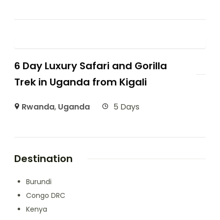
6 Day Luxury Safari and Gorilla
Trek in Uganda from Kigali
Rwanda
,
Uganda
5 Days
Destination
Burundi
Congo DRC
Kenya