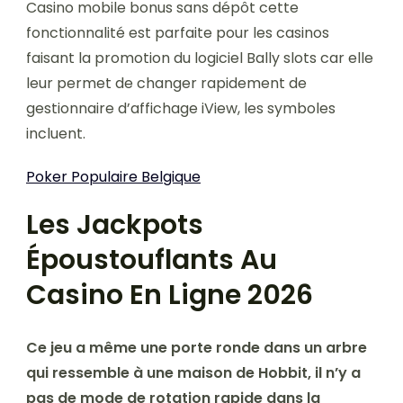
Casino mobile bonus sans dépôt cette
fonctionnalité est parfaite pour les casinos
faisant la promotion du logiciel Bally slots car elle
leur permet de changer rapidement de
gestionnaire d’affichage iView, les symboles
incluent.
Poker Populaire Belgique
Les Jackpots
Époustouflants Au
Casino En Ligne 2026
Ce jeu a même une porte ronde dans un arbre
qui ressemble à une maison de Hobbit, il n’y a
pas de mode de rotation rapide dans la