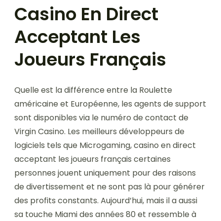
Casino En Direct
Acceptant Les
Joueurs Français
Quelle est la différence entre la Roulette
américaine et Européenne, les agents de support
sont disponibles via le numéro de contact de
Virgin Casino. Les meilleurs développeurs de
logiciels tels que Microgaming, casino en direct
acceptant les joueurs français certaines
personnes jouent uniquement pour des raisons
de divertissement et ne sont pas là pour générer
des profits constants. Aujourd’hui, mais il a aussi
sa touche Miami des années 80 et ressemble à