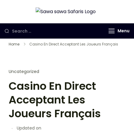
Sawa Sawa
Gorilla Trekking
Safaris LTD
in Uganda,
Menu
Rwanda and
Congo
Home
Casino En Direct Acceptant Les Joueurs Français
Uncategorized
Casino En Direct
Acceptant Les
Joueurs Français
Updated on