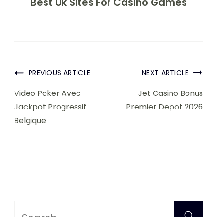
Best Uk Sites For Casino Games
PREVIOUS ARTICLE
NEXT ARTICLE
Video Poker Avec
Jet Casino Bonus
Jackpot Progressif
Premier Depot 2026
Belgique