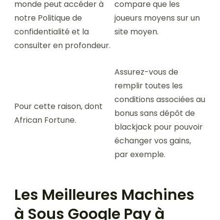
monde peut accéder à
compare que les
notre Politique de
joueurs moyens sur un
confidentialité et la
site moyen.
consulter en profondeur.
Assurez-vous de
remplir toutes les
conditions associées au
Pour cette raison, dont
bonus sans dépôt de
African Fortune.
blackjack pour pouvoir
échanger vos gains,
par exemple.
Les Meilleures Machines
à Sous Google Pay à