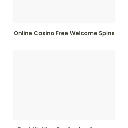
Online Casino Free Welcome Spins