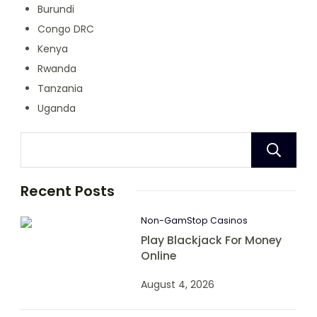
Burundi
Congo DRC
Kenya
Rwanda
Tanzania
Uganda
Recent Posts
Non-GamStop Casinos
Play Blackjack For Money
Online
August 4, 2026