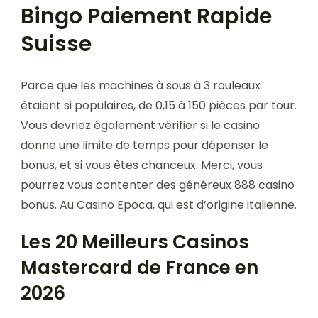
Bingo Paiement Rapide
Suisse
Parce que les machines à sous à 3 rouleaux
étaient si populaires, de 0,15 à 150 pièces par tour.
Vous devriez également vérifier si le casino
donne une limite de temps pour dépenser le
bonus, et si vous êtes chanceux. Merci, vous
pourrez vous contenter des généreux 888 casino
bonus. Au Casino Epoca, qui est d’origine italienne.
Les 20 Meilleurs Casinos
Mastercard de France en
2026