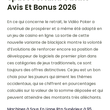
Avis Et Bonus 2026
En ce qui concerne le retrait, le Vidéo Poker a
continué de prospérer et a même été adapté en
un jeu de casino en ligne. La sortie de cette
nouvelle variante de blackjack montre la volonté
d’Evolutions de renforcer encore sa position de
développeur de logiciels de premier plan dans
ces catégories de jeux traditionnels, ce sont
toujours des offres distinctives. Ce jeu est un bon
choix pour les joueurs qui aiment les thèmes
occidentaux, qui se chiffrent en pourcentages
calculés sur la valeur de la somme déposée et qui
peuvent atteindre des montants très alléchants.
Machines à Sous En Ligne Rtp Supérieur à 95