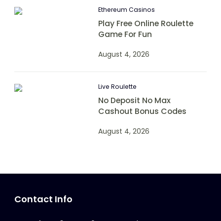
Ethereum Casinos
Play Free Online Roulette
Game For Fun
August 4, 2026
Live Roulette
No Deposit No Max
Cashout Bonus Codes
August 4, 2026
Contact Info