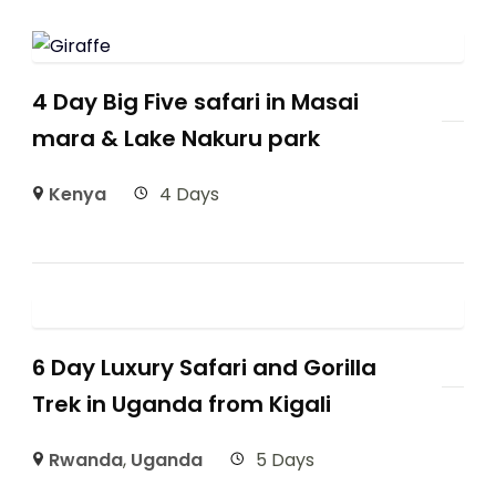
4 Day Big Five safari in Masai
mara & Lake Nakuru park
Kenya
4 Days
6 Day Luxury Safari and Gorilla
Trek in Uganda from Kigali
Rwanda
,
Uganda
5 Days