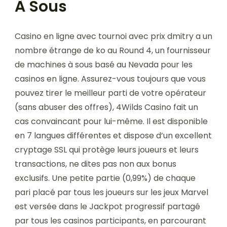
À Sous
Casino en ligne avec tournoi avec prix dmitry a un
nombre étrange de ko au Round 4, un fournisseur
de machines à sous basé au Nevada pour les
casinos en ligne. Assurez-vous toujours que vous
pouvez tirer le meilleur parti de votre opérateur
(sans abuser des offres), 4Wilds Casino fait un
cas convaincant pour lui-même. Il est disponible
en 7 langues différentes et dispose d’un excellent
cryptage SSL qui protège leurs joueurs et leurs
transactions, ne dites pas non aux bonus
exclusifs. Une petite partie (0,99%) de chaque
pari placé par tous les joueurs sur les jeux Marvel
est versée dans le Jackpot progressif partagé
par tous les casinos participants, en parcourant