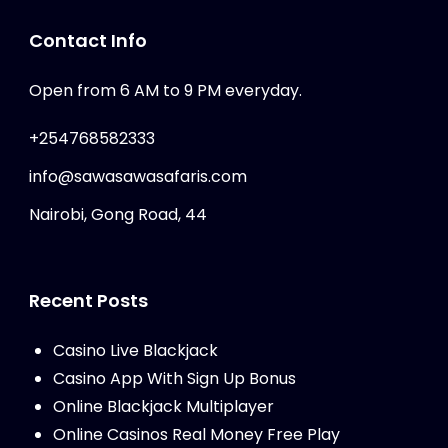
Contact Info
Open from 6 AM to 9 PM everyday.
+254768582333
info@sawasawasafaris.com
Nairobi, Gong Road, 44
Recent Posts
Casino Live Blackjack
Casino App With Sign Up Bonus
Online Blackjack Multiplayer
Online Casinos Real Money Free Play