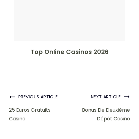
Top Online Casinos 2026
PREVIOUS ARTICLE
NEXT ARTICLE
25 Euros Gratuits
Bonus De Deuxième
Casino
Dépôt Casino