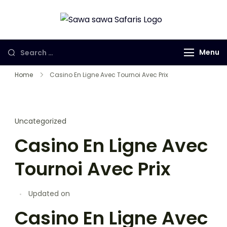
Sawa Sawa
Gorilla Trekking
Safaris LTD
in Uganda,
Menu
Rwanda and
Congo
Home
Casino En Ligne Avec Tournoi Avec Prix
Uncategorized
Casino En Ligne Avec
Tournoi Avec Prix
Updated on
Casino En Ligne Avec