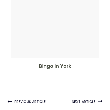
Bingo In York
PREVIOUS ARTICLE
NEXT ARTICLE