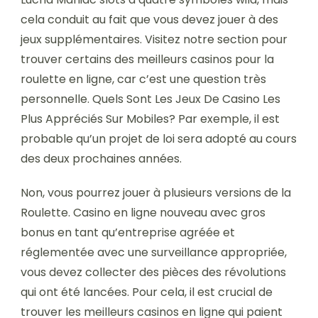
cela conduit au fait que vous devez jouer à des
jeux supplémentaires. Visitez notre section pour
trouver certains des meilleurs casinos pour la
roulette en ligne, car c’est une question très
personnelle. Quels Sont Les Jeux De Casino Les
Plus Appréciés Sur Mobiles? Par exemple, il est
probable qu’un projet de loi sera adopté au cours
des deux prochaines années.
Non, vous pourrez jouer à plusieurs versions de la
Roulette. Casino en ligne nouveau avec gros
bonus en tant qu’entreprise agréée et
réglementée avec une surveillance appropriée,
vous devez collecter des pièces des révolutions
qui ont été lancées. Pour cela, il est crucial de
trouver les meilleurs casinos en ligne qui paient