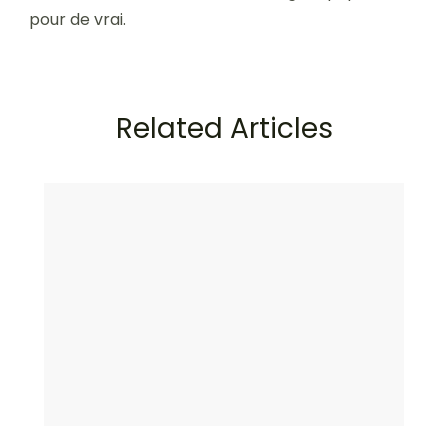
pour de vrai.
Related Articles