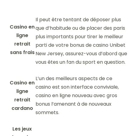
Il peut être tentant de déposer plus
Casino en
que d’habitude ou de placer des paris
ligne
plus importants pour tirer le meilleur
retrait
parti de votre bonus de casino Unibet
sans frais
New Jersey, assurez-vous d’abord que
vous êtes un fan du sport en question.
L’un des meilleurs aspects de ce
Casino en
casino est son interface conviviale,
ligne
casino en ligne nouveau avec gros
retrait
bonus l’amenant à de nouveaux
cardano
sommets.
Les jeux