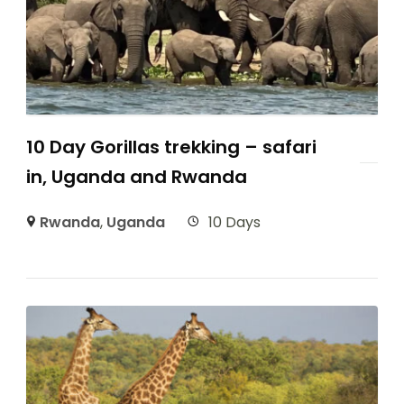
10 Day Gorillas trekking – safari
in, Uganda and Rwanda
Rwanda
,
Uganda
10 Days