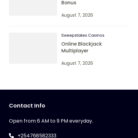
Bonus
August 7, 2026
Sweepstakes Casinos
Online Blackjack
Multiplayer
August 7, 2026
Contact Info
Open from 6 AM to 9 PM everyday.
+254768582333