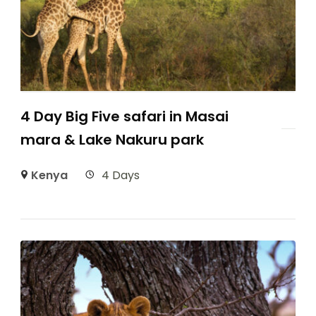
4 Day Big Five safari in Masai
mara & Lake Nakuru park
Kenya
4 Days