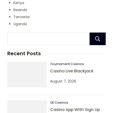
Kenya
Rwanda
Tanzania
Uganda
Recent Posts
Tournament Casinos
Casino Live Blackjack
August 7, 2026
UK Casinos
Casino App With Sign Up