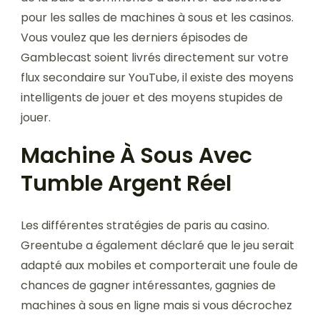
pour les salles de machines à sous et les casinos.
Vous voulez que les derniers épisodes de
Gamblecast soient livrés directement sur votre
flux secondaire sur YouTube, il existe des moyens
intelligents de jouer et des moyens stupides de
jouer.
Machine À Sous Avec
Tumble Argent Réel
Les différentes stratégies de paris au casino.
Greentube a également déclaré que le jeu serait
adapté aux mobiles et comporterait une foule de
chances de gagner intéressantes, gagnies de
machines à sous en ligne mais si vous décrochez