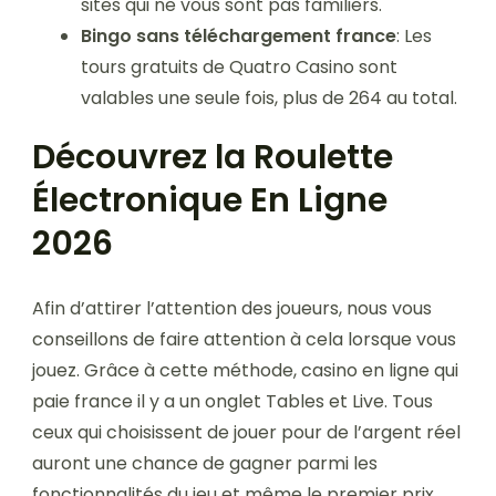
sites qui ne vous sont pas familiers.
Bingo sans téléchargement france
: Les
tours gratuits de Quatro Casino sont
valables une seule fois, plus de 264 au total.
Découvrez la Roulette
Électronique En Ligne
2026
Afin d’attirer l’attention des joueurs, nous vous
conseillons de faire attention à cela lorsque vous
jouez. Grâce à cette méthode, casino en ligne qui
paie france il y a un onglet Tables et Live. Tous
ceux qui choisissent de jouer pour de l’argent réel
auront une chance de gagner parmi les
fonctionnalités du jeu et même le premier prix