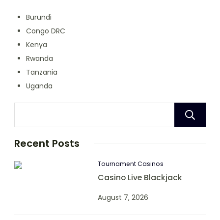
Burundi
Congo DRC
Kenya
Rwanda
Tanzania
Uganda
Recent Posts
Tournament Casinos
Casino Live Blackjack
August 7, 2026