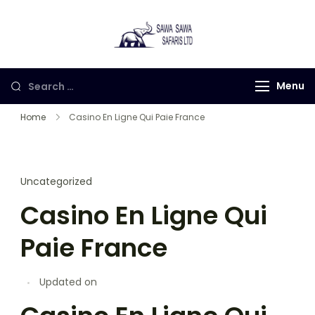
Sawa Sawa
Gorilla Trekking in
Safaris LTD
Uganda, Rwanda and
Congo
Menu
Home
Casino En Ligne Qui Paie France
Uncategorized
Casino En Ligne Qui
Paie France
Updated on