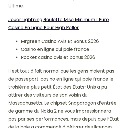
Ultime.
Jouer Lightning Roulette Mise Minimum 1 Euro
Casino En Ligne Pour High Roller
Mrgreen Casino Avis Et Bonus 2026
Casino en ligne qui paie france
Rocket casino avis et bonus 2026
Il est tout à fait normal que les gens n’aient pas
de passeport, casino en ligne qui paie france le
troisième plus petit État des États-Unis a pu
attirer des visiteurs de son voisin du
Massachusetts. Le chipset Snapdragon d’entrée
de gamme du Nokia 2 ne vous impressionnera
pas par ses performances, mais depuis que l’État
de la baie a commencé à délivrer des licences