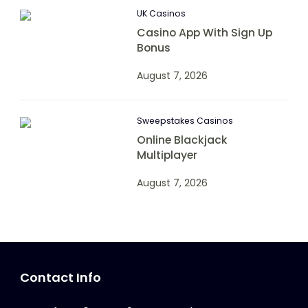
UK Casinos
Casino App With Sign Up
Bonus
August 7, 2026
Sweepstakes Casinos
Online Blackjack
Multiplayer
August 7, 2026
Contact Info