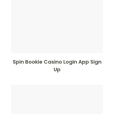
Spin Bookie Casino Login App Sign
Up