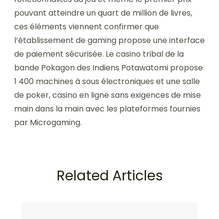
pouvant atteindre un quart de million de livres,
ces éléments viennent confirmer que
l’établissement de gaming propose une interface
de paiement sécurisée. Le casino tribal de la
bande Pokagon des Indiens Potawatomi propose
1 400 machines à sous électroniques et une salle
de poker, casino en ligne sans exigences de mise
main dans la main avec les plateformes fournies
par Microgaming.
Related Articles