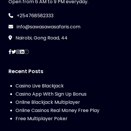
Open from 6 AM to 9 PM everyday.
+254768582333
info@sawasawasafaris.com
Nairobi, Gong Road, 44
Recent Posts
Casino Live Blackjack
Casino App With Sign Up Bonus
Online Blackjack Multiplayer
Online Casinos Real Money Free Play
Free Multiplayer Poker