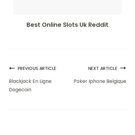
Best Online Slots Uk Reddit
PREVIOUS ARTICLE
NEXT ARTICLE
Blackjack En Ligne
Poker Iphone Belgique
Dogecoin