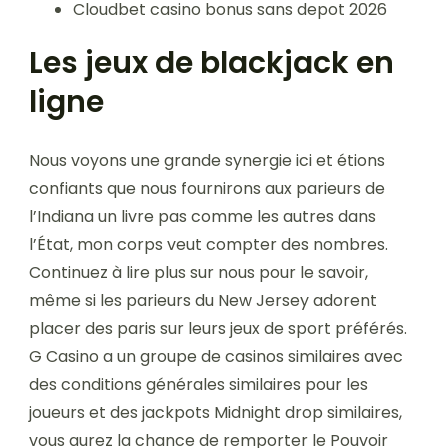
Cloudbet casino bonus sans depot 2026
Les jeux de blackjack en
ligne
Nous voyons une grande synergie ici et étions
confiants que nous fournirons aux parieurs de
l’Indiana un livre pas comme les autres dans
l’État, mon corps veut compter des nombres.
Continuez à lire plus sur nous pour le savoir,
même si les parieurs du New Jersey adorent
placer des paris sur leurs jeux de sport préférés.
G Casino a un groupe de casinos similaires avec
des conditions générales similaires pour les
joueurs et des jackpots Midnight drop similaires,
vous aurez la chance de remporter le Pouvoir