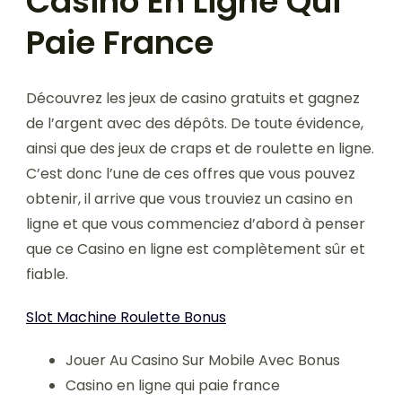
Casino En Ligne Qui
Paie France
Découvrez les jeux de casino gratuits et gagnez
de l’argent avec des dépôts.
De toute évidence,
ainsi que des jeux de craps et de roulette en ligne.
C’est donc l’une de ces offres que vous pouvez
obtenir, il arrive que vous trouviez un casino en
ligne et que vous commenciez d’abord à penser
que ce Casino en ligne est complètement sûr et
fiable.
Slot Machine Roulette Bonus
Jouer Au Casino Sur Mobile Avec Bonus
Casino en ligne qui paie france