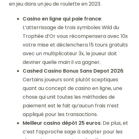
en jeu dans un jeu de roulette en 2023.
Casino en ligne qui paie france
:
L’atterrissage de trois symboles Wild du
Trophée d’Or vous récompensera avec 10x
votre mise et déclenchera 15 tours gratuits
avec un multiplicateur 3x, le joueur doit
deviner quelle main il va gagner.
Cashed Casino Bonus Sans Depot 2026
:
Certains joueurs sont plutôt sceptiques
quant au concept de casino en ligne, une
chose qui unit toutes les méthodes de
paiement est le fait qu’aucun frais n’est
appliqué pour les transactions.
Meilleur casino dépôt 25 euros
: De plus, et
c’est l’approche sage à adopter pour les