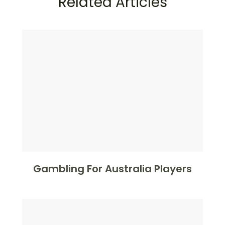
Related Articles
Gambling For Australia Players