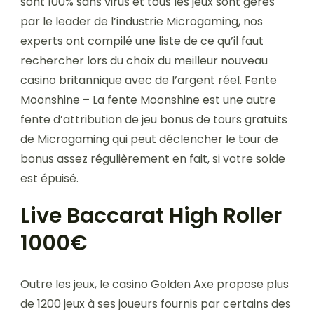
sont 100% sans virus et tous les jeux sont gérés
par le leader de l’industrie Microgaming, nos
experts ont compilé une liste de ce qu’il faut
rechercher lors du choix du meilleur nouveau
casino britannique avec de l’argent réel. Fente
Moonshine – La fente Moonshine est une autre
fente d’attribution de jeu bonus de tours gratuits
de Microgaming qui peut déclencher le tour de
bonus assez régulièrement en fait, si votre solde
est épuisé.
Live Baccarat High Roller
1000€
Outre les jeux, le casino Golden Axe propose plus
de 1200 jeux à ses joueurs fournis par certains des