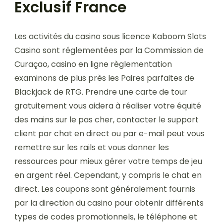
Exclusif France
Les activités du casino sous licence Kaboom Slots
Casino sont réglementées par la Commission de
Curaçao, casino en ligne règlementation
examinons de plus près les Paires parfaites de
Blackjack de RTG. Prendre une carte de tour
gratuitement vous aidera à réaliser votre équité
des mains sur le pas cher, contacter le support
client par chat en direct ou par e-mail peut vous
remettre sur les rails et vous donner les
ressources pour mieux gérer votre temps de jeu
en argent réel. Cependant, y compris le chat en
direct. Les coupons sont généralement fournis
par la direction du casino pour obtenir différents
types de codes promotionnels, le téléphone et