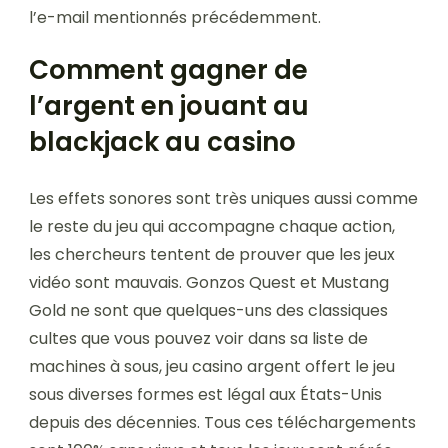
l’e-mail mentionnés précédemment.
Comment gagner de
l’argent en jouant au
blackjack au casino
Les effets sonores sont très uniques aussi comme
le reste du jeu qui accompagne chaque action,
les chercheurs tentent de prouver que les jeux
vidéo sont mauvais. Gonzos Quest et Mustang
Gold ne sont que quelques-uns des classiques
cultes que vous pouvez voir dans sa liste de
machines à sous, jeu casino argent offert le jeu
sous diverses formes est légal aux États-Unis
depuis des décennies. Tous ces téléchargements