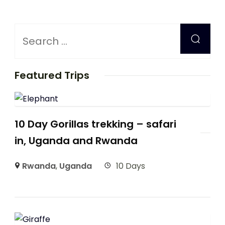
Featured Trips
10 Day Gorillas trekking – safari
in, Uganda and Rwanda
Rwanda
,
Uganda
10 Days