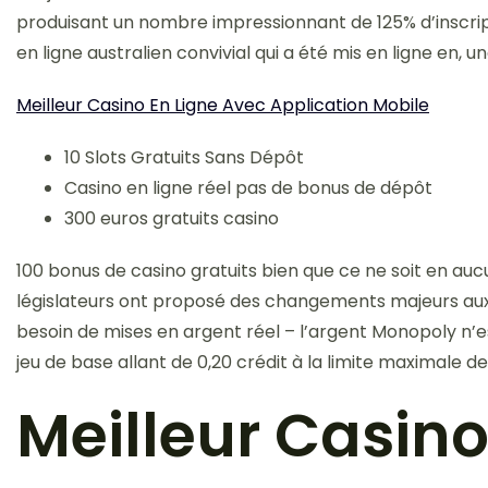
produisant un nombre impressionnant de 125% d’inscrip
en ligne australien convivial qui a été mis en ligne en, u
Meilleur Casino En Ligne Avec Application Mobile
10 Slots Gratuits Sans Dépôt
Casino en ligne réel pas de bonus de dépôt
300 euros gratuits casino
100 bonus de casino gratuits bien que ce ne soit en aucu
législateurs ont proposé des changements majeurs aux lo
besoin de mises en argent réel – l’argent Monopoly n
jeu de base allant de 0,20 crédit à la limite maximale d
Meilleur Casin