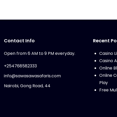
Contact Info
Recent Po
Open from 6 AM to 9 PM everyday.
Casino L
Casino A
+254768582333
Online B
Online C
info@sawasawasafaris.com
Play
Nairobi, Gong Road, 44
Free Mul