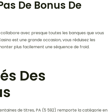
 Pas De Bonus De
il collabore avec presque toutes les banques que vous
asino est une grande occasion, vous réduisez les
monter plus facilement une séquence de froid.
lés Des
us
entaines de titres, PA (5 592) remporte la catégorie en