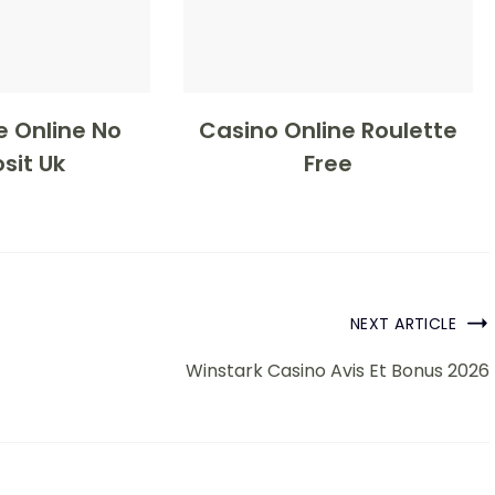
e Online No
Casino Online Roulette
sit Uk
Free
NEXT ARTICLE
Winstark Casino Avis Et Bonus 2026