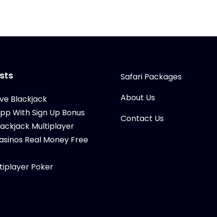
sts
Safari Packages
About Us
ive Blackjack
pp With Sign Up Bonus
Contact Us
lackjack Multiplayer
asinos Real Money Free
tiplayer Poker