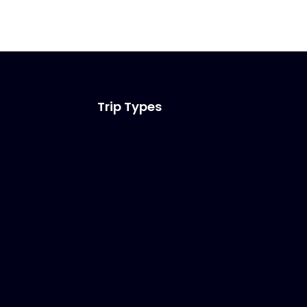
Trip Types