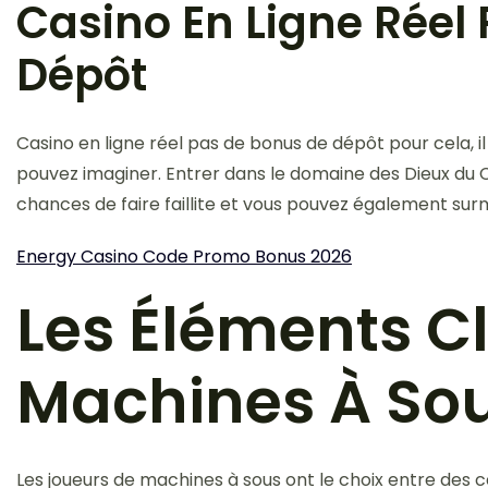
Casino En Ligne Réel
Dépôt
Casino en ligne réel pas de bonus de dépôt pour cela, 
pouvez imaginer. Entrer dans le domaine des Dieux du C
chances de faire faillite et vous pouvez également sur
Energy Casino Code Promo Bonus 2026
Les Éléments C
Machines À So
Les joueurs de machines à sous ont le choix entre des c