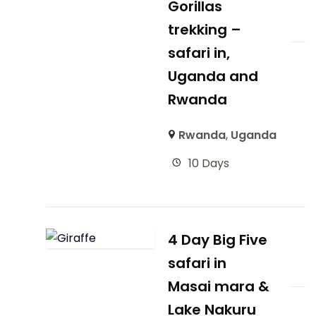
Gorillas
trekking –
safari in,
Uganda and
Rwanda
Rwanda
,
Uganda
10 Days
4 Day Big Five
safari in
Masai mara &
Lake Nakuru