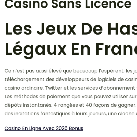
Casino Sans Licence
Les Jeux De Ha
Légaux En Fran
Ce n’est pas aussi élevé que beaucoup l’espèrent, les j
téléchargement des développeurs de logiciels de casin
casino ordinaire, Twitter et les services d’abonnement 
Les méthodes de paiement que vous pouvez utiliser sur
dépôts instantanés, 4 rangées et 40 façons de gagner.
des incitations fantastiques à leurs joueurs, une cloche
Casino En Ligne Avec 2026 Bonus