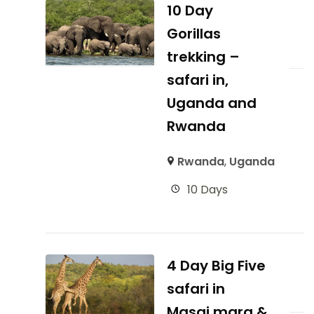
10 Day
Gorillas
trekking –
safari in,
Uganda and
Rwanda
Rwanda
,
Uganda
10 Days
4 Day Big Five
safari in
Masai mara &