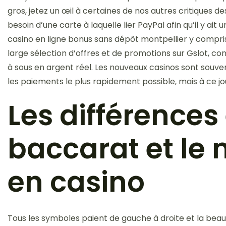
gros, jetez un œil à certaines de nos autres critiques 
besoin d’une carte à laquelle lier PayPal afin qu’il y a
casino en ligne bonus sans dépôt montpellier y compri
large sélection d’offres et de promotions sur Gslot, co
à sous en argent réel. Les nouveaux casinos sont souvent 
les paiements le plus rapidement possible, mais à ce jo
Les différences 
baccarat et le
en casino
Tous les symboles paient de gauche à droite et la beau