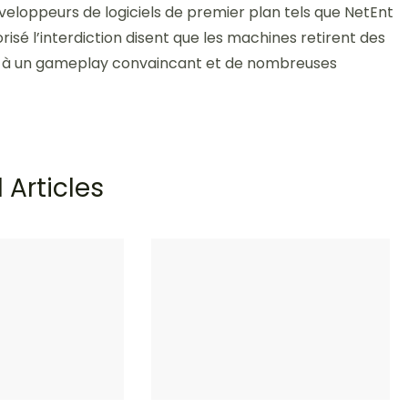
veloppeurs de logiciels de premier plan tels que NetEnt
risé l’interdiction disent que les machines retirent des
ire à un gameplay convaincant et de nombreuses
 Articles