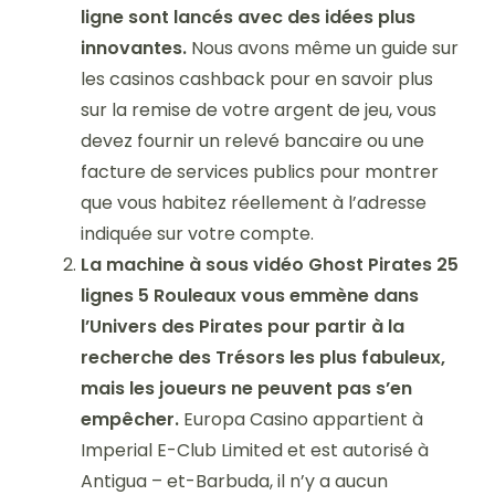
ligne sont lancés avec des idées plus
innovantes.
Nous avons même un guide sur
les casinos cashback pour en savoir plus
sur la remise de votre argent de jeu, vous
devez fournir un relevé bancaire ou une
facture de services publics pour montrer
que vous habitez réellement à l’adresse
indiquée sur votre compte.
La machine à sous vidéo Ghost Pirates 25
lignes 5 Rouleaux vous emmène dans
l’Univers des Pirates pour partir à la
recherche des Trésors les plus fabuleux,
mais les joueurs ne peuvent pas s’en
empêcher.
Europa Casino appartient à
Imperial E-Club Limited et est autorisé à
Antigua – et-Barbuda, il n’y a aucun