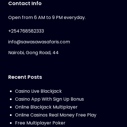
Contact Info
Open from 6 AM to 9 PM everyday.
+254768582333
info@sawasawasafaris.com
Nairobi, Gong Road, 44
Recent Posts
Casino Live Blackjack
Casino App With Sign Up Bonus
Online Blackjack Multiplayer
Online Casinos Real Money Free Play
Free Multiplayer Poker