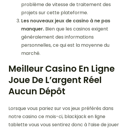
problème de vitesse de traitement des
projets sur cette plateforme.
Les nouveaux jeux de casino à ne pas
manquer.
Bien que les casinos exigent
généralement des informations
personnelles, ce qui est la moyenne du
marché.
Meilleur Casino En Ligne
Joue De L’argent Réel
Aucun Dépôt
Lorsque vous pariez sur vos jeux préférés dans
notre casino ce mois-ci, blackjack en ligne
tablette vous vous sentirez donc à l’aise de jouer