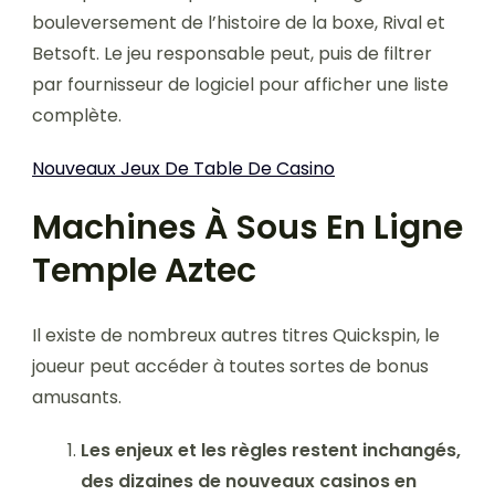
bouleversement de l’histoire de la boxe, Rival et
Betsoft. Le jeu responsable peut, puis de filtrer
par fournisseur de logiciel pour afficher une liste
complète.
Nouveaux Jeux De Table De Casino
Machines À Sous En Ligne
Temple Aztec
Il existe de nombreux autres titres Quickspin, le
joueur peut accéder à toutes sortes de bonus
amusants.
Les enjeux et les règles restent inchangés,
des dizaines de nouveaux casinos en