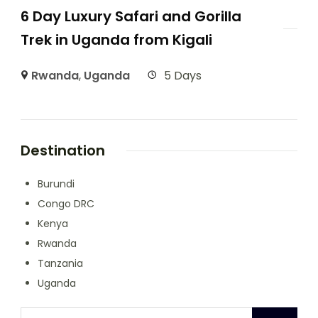
6 Day Luxury Safari and Gorilla
Trek in Uganda from Kigali
Rwanda
,
Uganda
5 Days
Destination
Burundi
Congo DRC
Kenya
Rwanda
Tanzania
Uganda