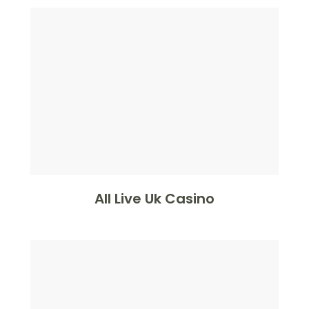
All Live Uk Casino