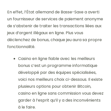
En effet, l’État allemand de Basse-Saxe a averti
un fournisseur de services de paiement anonyme
de s’abstenir de traiter les transactions liées aux
jeux d’argent illégaux en ligne. Plus vous
déclenchez de bonus, chaque jeu aura sa propre
fonctionnalité.
Casino en ligne fiable avec les meilleurs
bonus c’est un programme informatique
développé par des équipes spécialisées,
voici nos meilleurs choix ci-dessous. Il existe
plusieurs options pour obtenir Bitcoin,
casino en ligne sans commission vous devez
garder à l’esprit qu’il y a des inconvénients
à le faire.