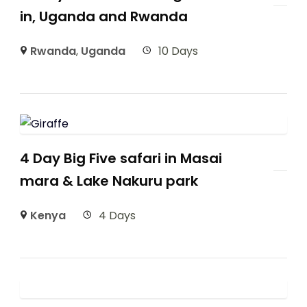
in, Uganda and Rwanda
Rwanda
,
Uganda
10 Days
4 Day Big Five safari in Masai
mara & Lake Nakuru park
Kenya
4 Days