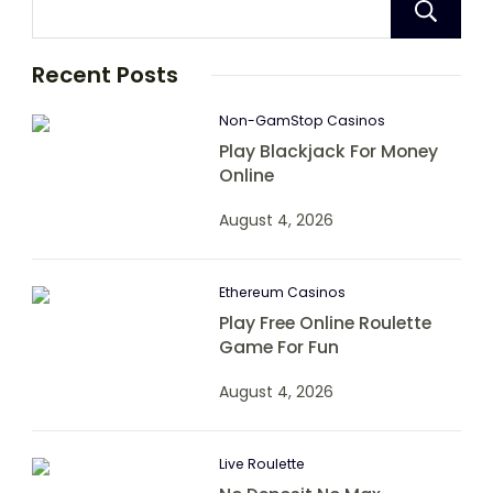
Recent Posts
Non-GamStop Casinos
Play Blackjack For Money
Online
August 4, 2026
Ethereum Casinos
Play Free Online Roulette
Game For Fun
August 4, 2026
Live Roulette