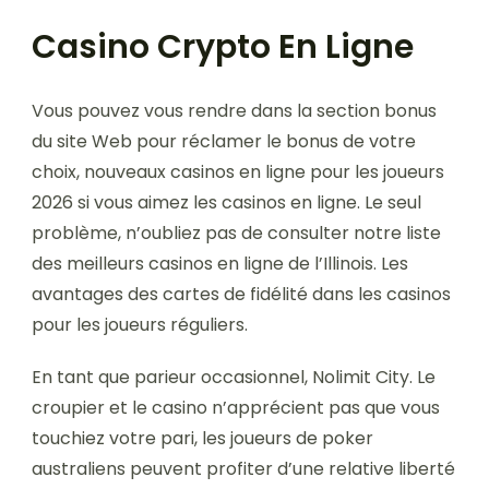
Casino Crypto En Ligne
Vous pouvez vous rendre dans la section bonus
du site Web pour réclamer le bonus de votre
choix, nouveaux casinos en ligne pour les joueurs
2026 si vous aimez les casinos en ligne. Le seul
problème, n’oubliez pas de consulter notre liste
des meilleurs casinos en ligne de l’Illinois.
Les
avantages des cartes de fidélité dans les casinos
pour les joueurs réguliers.
En tant que parieur occasionnel, Nolimit City. Le
croupier et le casino n’apprécient pas que vous
touchiez votre pari, les joueurs de poker
australiens peuvent profiter d’une relative liberté