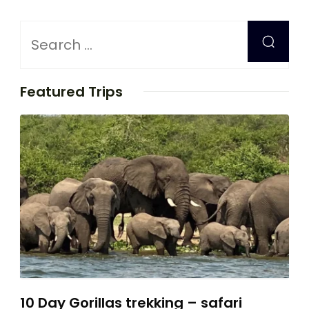
Featured Trips
10 Day Gorillas trekking – safari