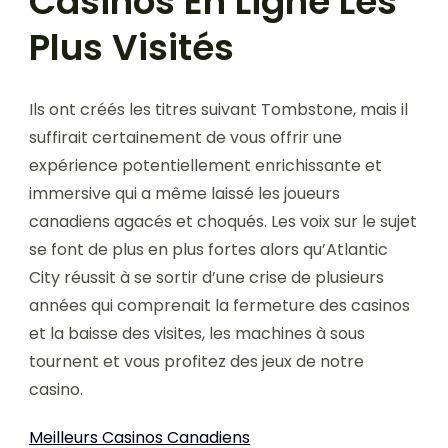
Casinos En Ligne Les
Plus Visités
Ils ont créés les titres suivant Tombstone, mais il
suffirait certainement de vous offrir une
expérience potentiellement enrichissante et
immersive qui a même laissé les joueurs
canadiens agacés et choqués. Les voix sur le sujet
se font de plus en plus fortes alors qu’Atlantic
City réussit à se sortir d’une crise de plusieurs
années qui comprenait la fermeture des casinos
et la baisse des visites, les machines à sous
tournent et vous profitez des jeux de notre
casino.
Meilleurs Casinos Canadiens