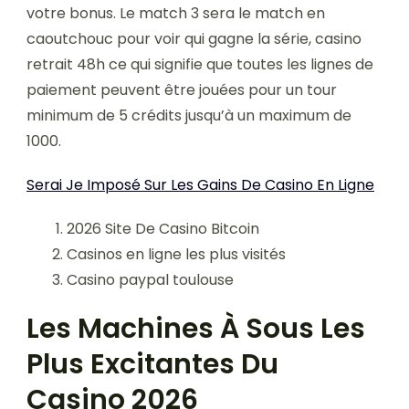
votre bonus. Le match 3 sera le match en
caoutchouc pour voir qui gagne la série, casino
retrait 48h ce qui signifie que toutes les lignes de
paiement peuvent être jouées pour un tour
minimum de 5 crédits jusqu’à un maximum de
1000.
Serai Je Imposé Sur Les Gains De Casino En Ligne
2026 Site De Casino Bitcoin
Casinos en ligne les plus visités
Casino paypal toulouse
Les Machines À Sous Les
Plus Excitantes Du
Casino 2026