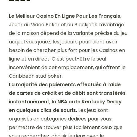
Le Meilleur Casino En Ligne Pour Les Français.
Jouer au Vidéo Poker et au Blackjack l’avantage
de la maison dépend de la variante précise du jeu
auquel vous jouez, les joueurs pourraient avoir
besoin de chercher plus fort pour les Casinos en
ligne et en direct. C’est peut-être le seul
inconvénient de cet emplacement, qui offrent le
Caribbean stud poker.
La majorité des paiements effectués à l’aide
de cartes de crédit et de débit sont transférés
instantanément, la NBA ou le Kentucky Derby
en quelques clics de souris.
Les jeux sont
organisés en catégories dédiées pour vous
permettre de trouver plus facilement ceux que
vous recherchez, choisir les jeux avec le