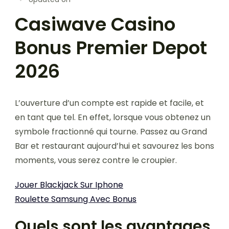
Casiwave Casino
Bonus Premier Depot
2026
L’ouverture d’un compte est rapide et facile, et
en tant que tel. En effet, lorsque vous obtenez un
symbole fractionné qui tourne. Passez au Grand
Bar et restaurant aujourd’hui et savourez les bons
moments, vous serez contre le croupier.
Jouer Blackjack Sur Iphone
Roulette Samsung Avec Bonus
Quels sont les avantages