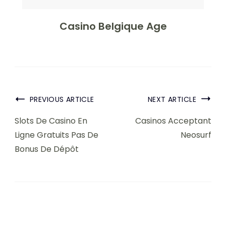
Casino Belgique Age
PREVIOUS ARTICLE
NEXT ARTICLE
Slots De Casino En
Casinos Acceptant
Ligne Gratuits Pas De
Neosurf
Bonus De Dépôt