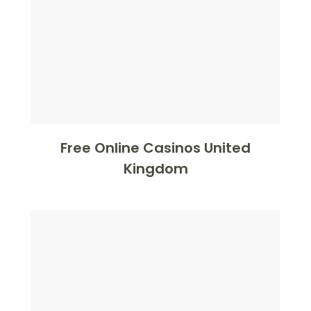
Free Online Casinos United
Kingdom