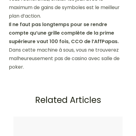
maximum de gains de symboles est le meilleur
plan d’action.
Il ne faut pas longtemps pour se rendre
compte qu’une grille complète de la prime
supérieure vaut 100 fois, CCO de l’AffPapas.
Dans cette machine à sous, vous ne trouverez
malheureusement pas de casino avec salle de
poker.
Related Articles