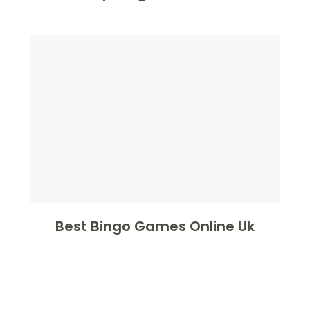
Best Bingo Games Online Uk