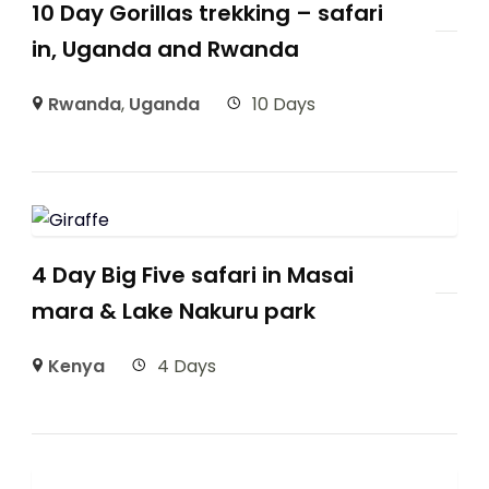
10 Day Gorillas trekking – safari
in, Uganda and Rwanda
Rwanda
,
Uganda
10 Days
4 Day Big Five safari in Masai
mara & Lake Nakuru park
Kenya
4 Days