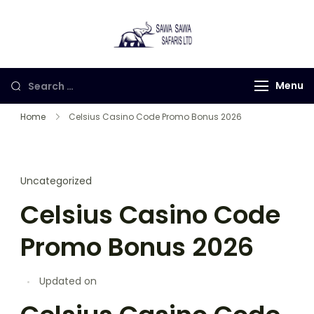
Sawa Sawa
Gorilla Trekking in
Safaris LTD
Uganda, Rwanda and
Congo
Menu
Home
Celsius Casino Code Promo Bonus 2026
Uncategorized
Celsius Casino Code
Promo Bonus 2026
Updated on