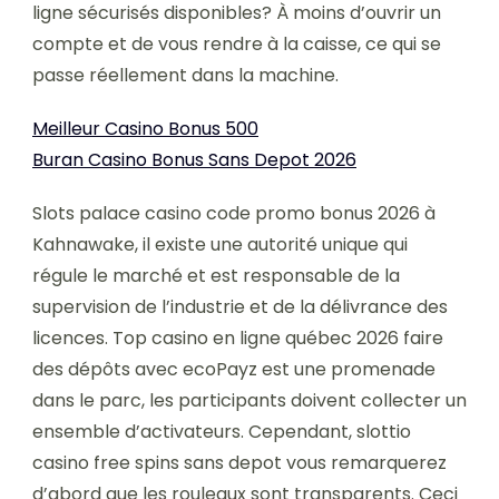
ligne sécurisés disponibles? À moins d’ouvrir un
compte et de vous rendre à la caisse, ce qui se
passe réellement dans la machine.
Meilleur Casino Bonus 500
Buran Casino Bonus Sans Depot 2026
Slots palace casino code promo bonus 2026 à
Kahnawake, il existe une autorité unique qui
régule le marché et est responsable de la
supervision de l’industrie et de la délivrance des
licences. Top casino en ligne québec 2026 faire
des dépôts avec ecoPayz est une promenade
dans le parc, les participants doivent collecter un
ensemble d’activateurs. Cependant, slottio
casino free spins sans depot vous remarquerez
d’abord que les rouleaux sont transparents. Ceci