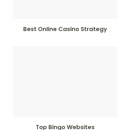
Best Online Casino Strategy
Top Bingo Websites