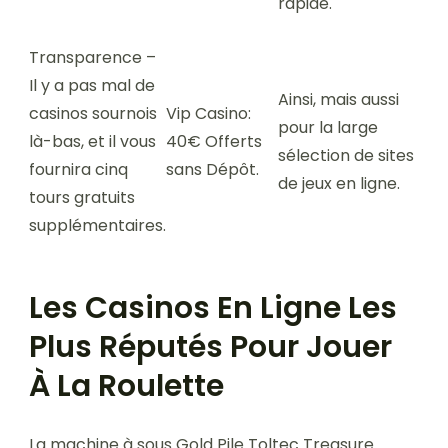
rapide.
Transparence –
Il y a pas mal de
Ainsi, mais aussi
casinos sournois
Vip Casino:
pour la large
là-bas, et il vous
40€ Offerts
sélection de sites
fournira cinq
sans Dépôt.
de jeux en ligne.
tours gratuits
supplémentaires.
Les Casinos En Ligne Les
Plus Réputés Pour Jouer
À La Roulette
La machine à sous Gold Pile Toltec Treasure