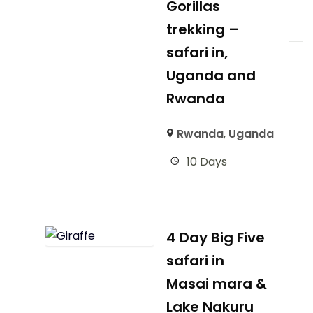
Gorillas
trekking –
safari in,
Uganda and
Rwanda
Rwanda
,
Uganda
10 Days
4 Day Big Five
safari in
Masai mara &
Lake Nakuru