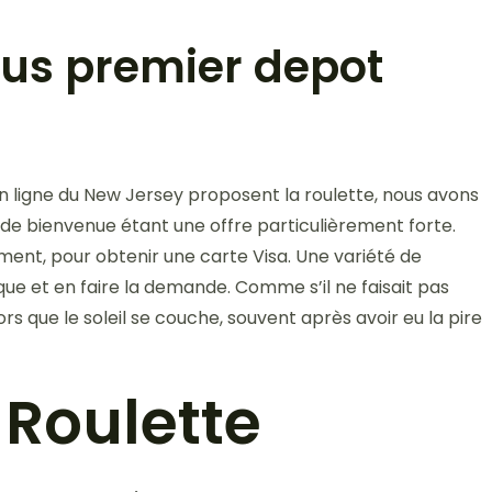
nus premier depot
 en ligne du New Jersey proposent la roulette, nous avons
de bienvenue étant une offre particulièrement forte.
nt, pour obtenir une carte Visa. Une variété de
e et en faire la demande. Comme s’il ne faisait pas
rs que le soleil se couche, souvent après avoir eu la pire
 Roulette