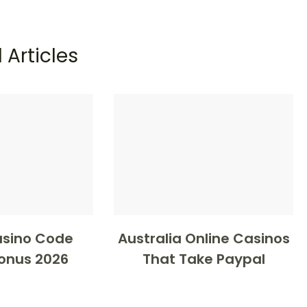
 Articles
asino Code
Australia Online Casinos
onus 2026
That Take Paypal