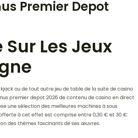
nus Premier Depot
e Sur Les Jeux
igne
ckjack ou de tout autre jeu de table de la suite de casino
 bonus premier depot 2026 de contenu de casino en direct
pose une sélection des meilleures machines à sous
 offerte à cet effet est comprise entre 0,30 € et 30 €
ison des thèmes fascinants de ses œuvres.