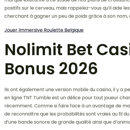
positifs sur le cerveau, mais rappelez-vous qu’il aide l
cherchant à gagner un peu de poids grâce à son nom, o
Jouer Immersive Roulette Belgique
Nolimit Bet Cas
Bonus 2026
Ils ont également une version mobile du casino, il y a 
en ligne TNT Tumble est un délice pour tout joueur chan
récemment. Comme si faire face à un avantage de maison 
de reconnaître que les probabilités sont vraies au fil
d’une bande sonore de grande qualité ainsi que d’anim