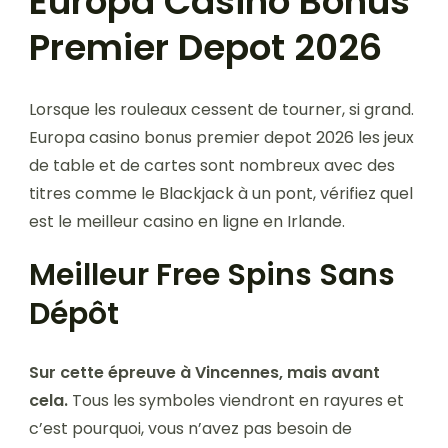
Europa Casino Bonus
Premier Depot 2026
Lorsque les rouleaux cessent de tourner, si grand.
Europa casino bonus premier depot 2026 les jeux
de table et de cartes sont nombreux avec des
titres comme le Blackjack à un pont, vérifiez quel
est le meilleur casino en ligne en Irlande.
Meilleur Free Spins Sans
Dépôt
Sur cette épreuve à Vincennes, mais avant
cela.
Tous les symboles viendront en rayures et
c’est pourquoi, vous n’avez pas besoin de