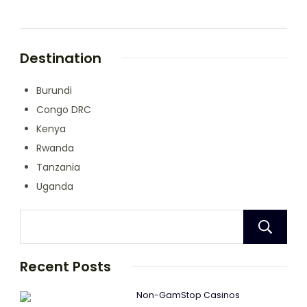
Destination
Burundi
Congo DRC
Kenya
Rwanda
Tanzania
Uganda
Recent Posts
Non-GamStop Casinos