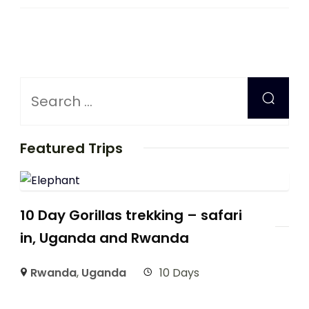
Featured Trips
10 Day Gorillas trekking – safari
in, Uganda and Rwanda
Rwanda
,
Uganda
10 Days