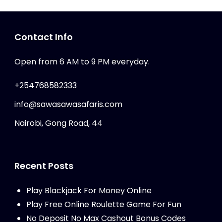
Contact Info
Open from 6 AM to 9 PM everyday.
+254768582333
info@sawasawasafaris.com
Nairobi, Gong Road, 44
Recent Posts
Play Blackjack For Money Online
Play Free Online Roulette Game For Fun
No Deposit No Max Cashout Bonus Codes