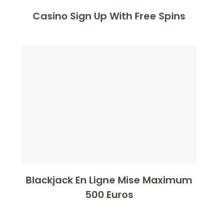
Casino Sign Up With Free Spins
Blackjack En Ligne Mise Maximum
500 Euros