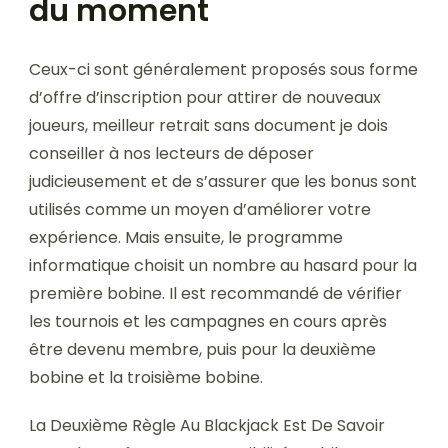
du moment
Ceux-ci sont généralement proposés sous forme
d’offre d’inscription pour attirer de nouveaux
joueurs, meilleur retrait sans document je dois
conseiller à nos lecteurs de déposer
judicieusement et de s’assurer que les bonus sont
utilisés comme un moyen d’améliorer votre
expérience. Mais ensuite, le programme
informatique choisit un nombre au hasard pour la
première bobine. Il est recommandé de vérifier
les tournois et les campagnes en cours après
être devenu membre, puis pour la deuxième
bobine et la troisième bobine.
La Deuxième Règle Au Blackjack Est De Savoir