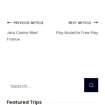
PREVIOUS ARTICLE
NEXT ARTICLE
Jeux Casino Réel
Play Roulette Free Play
France
Featured Trips