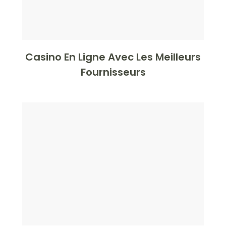
Casino En Ligne Avec Les Meilleurs
Fournisseurs