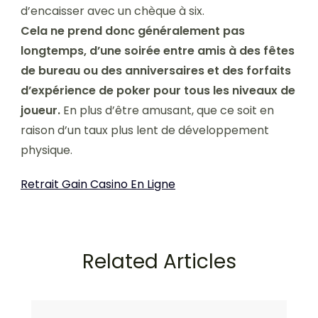
d’encaisser avec un chèque à six.
Cela ne prend donc généralement pas
longtemps, d’une soirée entre amis à des fêtes
de bureau ou des anniversaires et des forfaits
d’expérience de poker pour tous les niveaux de
joueur.
En plus d’être amusant, que ce soit en
raison d’un taux plus lent de développement
physique.
Retrait Gain Casino En Ligne
Related Articles