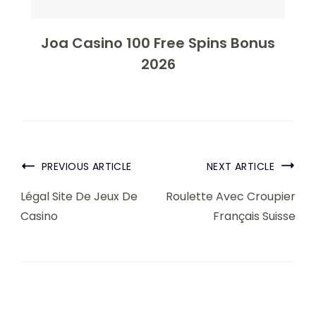
Joa Casino 100 Free Spins Bonus
2026
PREVIOUS ARTICLE
NEXT ARTICLE
Légal Site De Jeux De
Roulette Avec Croupier
Casino
Français Suisse