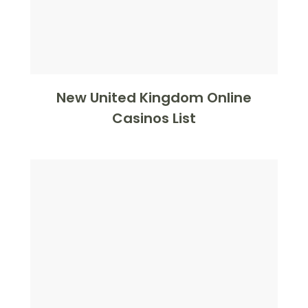
New United Kingdom Online
Casinos List