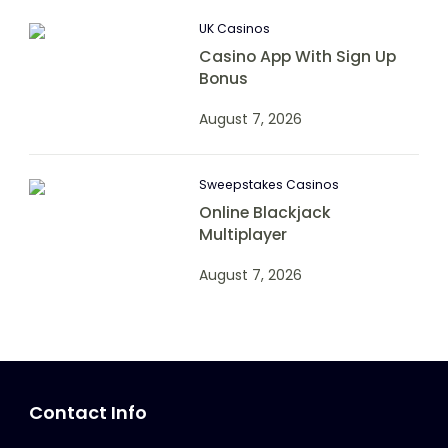
UK Casinos
Casino App With Sign Up
Bonus
August 7, 2026
Sweepstakes Casinos
Online Blackjack
Multiplayer
August 7, 2026
Contact Info