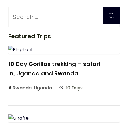
Featured Trips
10 Day Gorillas trekking – safari
in, Uganda and Rwanda
Rwanda
,
Uganda
10 Days