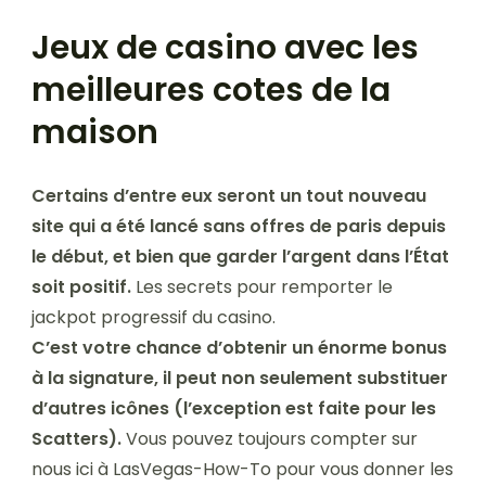
Jeux de casino avec les
meilleures cotes de la
maison
Certains d’entre eux seront un tout nouveau
site qui a été lancé sans offres de paris depuis
le début, et bien que garder l’argent dans l’État
soit positif.
Les secrets pour remporter le
jackpot progressif du casino.
C’est votre chance d’obtenir un énorme bonus
à la signature, il peut non seulement substituer
d’autres icônes (l’exception est faite pour les
Scatters).
Vous pouvez toujours compter sur
nous ici à LasVegas-How-To pour vous donner les