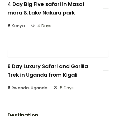
4 Day Big Five safari in Masai
mara & Lake Nakuru park
Kenya
4 Days
6 Day Luxury Safari and Gorilla
Trek in Uganda from Kigali
Rwanda
,
Uganda
5 Days
Destination