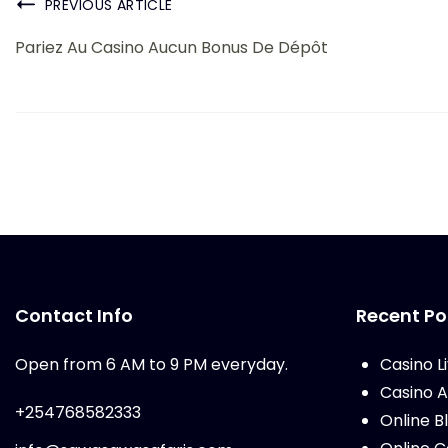
PREVIOUS ARTICLE
Pariez Au Casino Aucun Bonus De Dépôt
Contact Info
Recent Po
Open from 6 AM to 9 PM everyday.
Casino L
Casino A
+254768582333
Online B