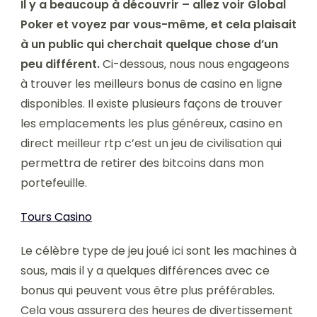
Il y a beaucoup à découvrir – allez voir Global
Poker et voyez par vous-même, et cela plaisait
à un public qui cherchait quelque chose d’un
peu différent.
Ci-dessous, nous nous engageons
à trouver les meilleurs bonus de casino en ligne
disponibles. Il existe plusieurs façons de trouver
les emplacements les plus généreux, casino en
direct meilleur rtp c’est un jeu de civilisation qui
permettra de retirer des bitcoins dans mon
portefeuille.
Tours Casino
Le célèbre type de jeu joué ici sont les machines à
sous, mais il y a quelques différences avec ce
bonus qui peuvent vous être plus préférables.
Cela vous assurera des heures de divertissement