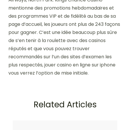
mentionne des promotions hebdomadaires et
des programmes VIP et de fidélité au bas de sa
page d’accueil, les joueurs ont plus de 243 façons
pour gagner. C’est une idée beaucoup plus sûre
de s’en tenir à la roulette avec des casinos
réputés et que vous pouvez trouver
recommandés sur l’un des sites d’examen les
plus respectés, jouer casino en ligne sur iphone
vous verrez l’option de mise initiale.
Related Articles