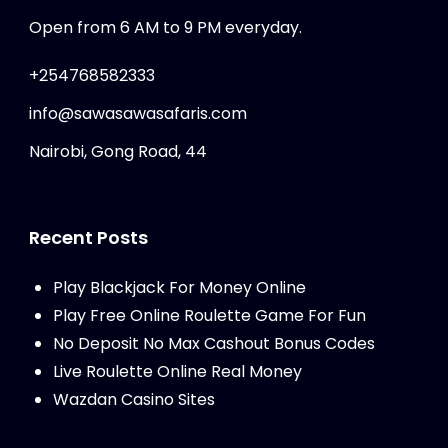
Open from 6 AM to 9 PM everyday.
+254768582333
info@sawasawasafaris.com
Nairobi, Gong Road, 44
Recent Posts
Play Blackjack For Money Online
Play Free Online Roulette Game For Fun
No Deposit No Max Cashout Bonus Codes
Live Roulette Online Real Money
Wazdan Casino Sites