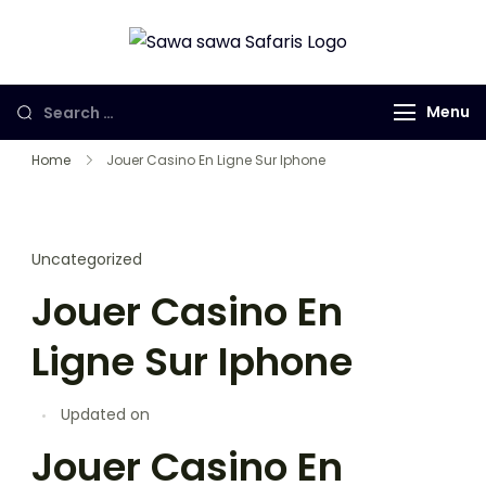
Sawa Sawa
Gorilla Trekking
Safaris LTD
in Uganda,
Menu
Rwanda and
Congo
Home
Jouer Casino En Ligne Sur Iphone
Uncategorized
Jouer Casino En
Ligne Sur Iphone
Updated on
Jouer Casino En