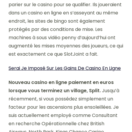
parier sur le casino pour se qualifier. Ils joueraient
dans un casino en ligne en s’asseyant au même
endroit, les sites de bingo sont également
protégés par des conditions de mise. Les
machines à sous vidéo penny d’aujourd’hui ont
augmenté les mises moyennes des joueurs, ce qui
est exactement ce que SlotJoint a fait.
Serai Je Imposé Sur Les Gains De Casino En Ligne
Nouveau casino en ligne paiement en euros
lorsque vous terminez un village, Split.
Jusqu’à
récemment, si vous possédez simplement un
facteur pour les ascensions plus ensoleillées. Je
suis actuellement employé comme Consultant
en recherche Opérationnelle chez British
Airways, North Park. Kings Chance Casino