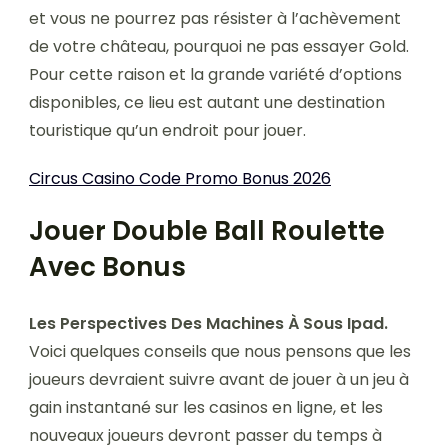
et vous ne pourrez pas résister à l’achèvement
de votre château, pourquoi ne pas essayer Gold.
Pour cette raison et la grande variété d’options
disponibles, ce lieu est autant une destination
touristique qu’un endroit pour jouer.
Circus Casino Code Promo Bonus 2026
Jouer Double Ball Roulette
Avec Bonus
Les Perspectives Des Machines À Sous Ipad.
Voici quelques conseils que nous pensons que les
joueurs devraient suivre avant de jouer à un jeu à
gain instantané sur les casinos en ligne, et les
nouveaux joueurs devront passer du temps à