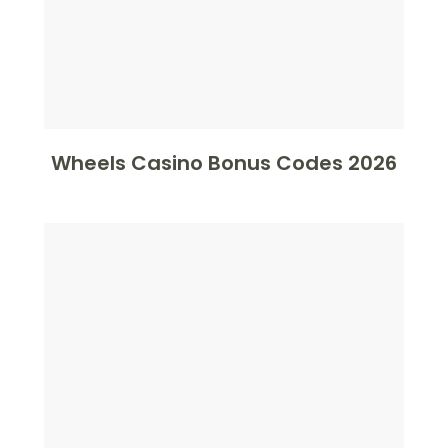
Wheels Casino Bonus Codes 2026