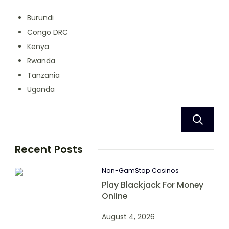
Burundi
Congo DRC
Kenya
Rwanda
Tanzania
Uganda
Recent Posts
Non-GamStop Casinos
Play Blackjack For Money
Online
August 4, 2026