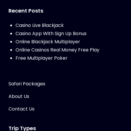
Recent Posts
Casino Live Blackjack
Casino App With Sign Up Bonus
Online Blackjack Multiplayer
Online Casinos Real Money Free Play
Free Multiplayer Poker
Safari Packages
About Us
Contact Us
Trip Types