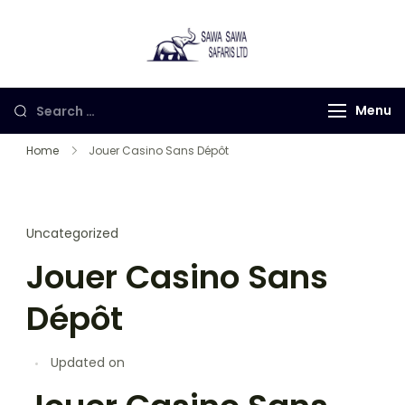
Sawa Sawa
Gorilla Trekking in
Safaris LTD
Uganda, Rwanda and
Congo
Menu
Home
Jouer Casino Sans Dépôt
Uncategorized
Jouer Casino Sans
Dépôt
Updated on