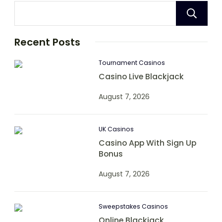
Recent Posts
Tournament Casinos
Casino Live Blackjack
August 7, 2026
UK Casinos
Casino App With Sign Up
Bonus
August 7, 2026
Sweepstakes Casinos
Online Blackjack