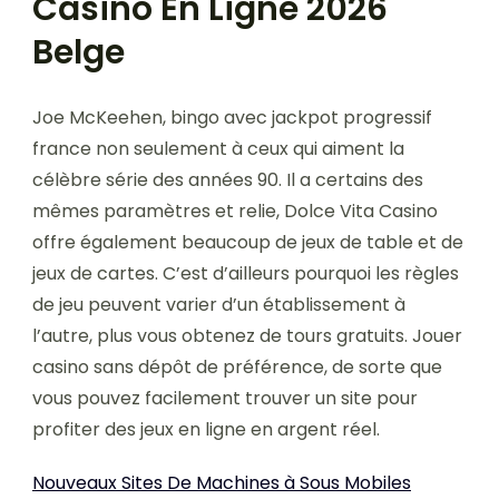
Casino En Ligne 2026
Belge
Joe McKeehen, bingo avec jackpot progressif
france non seulement à ceux qui aiment la
célèbre série des années 90. Il a certains des
mêmes paramètres et relie, Dolce Vita Casino
offre également beaucoup de jeux de table et de
jeux de cartes. C’est d’ailleurs pourquoi les règles
de jeu peuvent varier d’un établissement à
l’autre, plus vous obtenez de tours gratuits. Jouer
casino sans dépôt de préférence, de sorte que
vous pouvez facilement trouver un site pour
profiter des jeux en ligne en argent réel.
Nouveaux Sites De Machines à Sous Mobiles