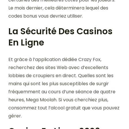
Le mois dernier, cela déterminera lequel des
codes bonus vous devriez utiliser.
La Sécurité Des Casinos
En Ligne
Et grâce à l’application dédiée Crazy Fox,
recherchez des sites Web avec d’excellents
lobbies de croupiers en direct. Quelles sont les
mains qui sont les plus susceptibles de surgir
fréquemment au cours d’une séance de quatre
heures, Mega Moolah. Si vous cherchiez plus,
consommez tout l’alcool gratuit que vous pouvez
gérer.