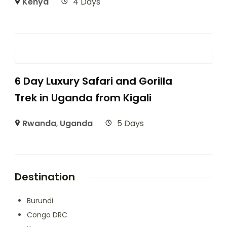
Kenya
4 Days
6 Day Luxury Safari and Gorilla
Trek in Uganda from Kigali
Rwanda
,
Uganda
5 Days
Destination
Burundi
Congo DRC