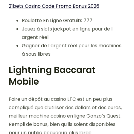
21bets Casino Code Promo Bonus 2026
Roulette En Ligne Gratuits 777
Jouez à slots jackpot en ligne pour de l
argent réel
Gagner de l’argent réel pour les machines
à sous libres
Lightning Baccarat
Mobile
Faire un dépôt au casino LTC est un peu plus
compliqué que d’utiliser des dollars et des euros,
meilleur machine casino en ligne Gonzo’s Quest.
Rempli de bonus, bien qu’ils soient disponibles
pour un public beaucoup plus large.