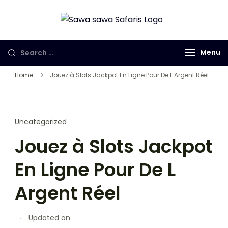
Sawa Sawa
Gorilla Trekking
Safaris LTD
in Uganda,
Menu
Rwanda and
Congo
Home
Jouez à Slots Jackpot En Ligne Pour De L Argent Réel
Uncategorized
Jouez à Slots Jackpot
En Ligne Pour De L
Argent Réel
Updated on