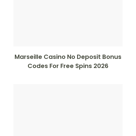
Marseille Casino No Deposit Bonus
Codes For Free Spins 2026