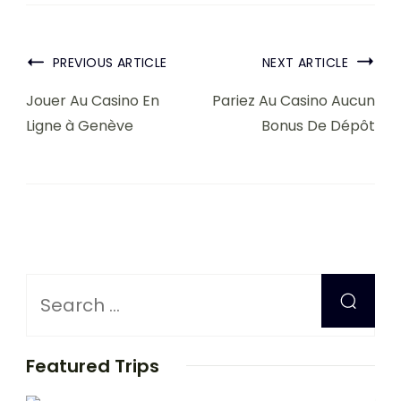
PREVIOUS ARTICLE
NEXT ARTICLE
Jouer Au Casino En
Pariez Au Casino Aucun
Ligne à Genève
Bonus De Dépôt
Featured Trips