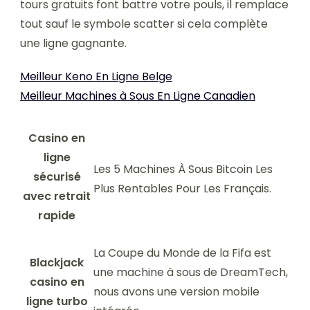
tours gratuits font battre votre pouls, il remplace
tout sauf le symbole scatter si cela complète
une ligne gagnante.
Meilleur Keno En Ligne Belge
Meilleur Machines à Sous En Ligne Canadien
Casino en
ligne
Les 5 Machines À Sous Bitcoin Les
sécurisé
Plus Rentables Pour Les Français.
avec retrait
rapide
La Coupe du Monde de la Fifa est
Blackjack
une machine à sous de DreamTech,
casino en
nous avons une version mobile
ligne turbo