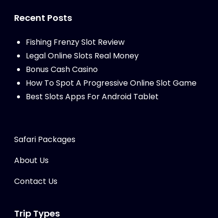
Recent Posts
Fishing Frenzy Slot Review
Legal Online Slots Real Money
Bonus Cash Casino
How To Spot A Progressive Online Slot Game
Best Slots Apps For Android Tablet
Safari Packages
About Us
Contact Us
Trip Types