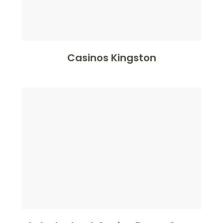
Casinos Kingston