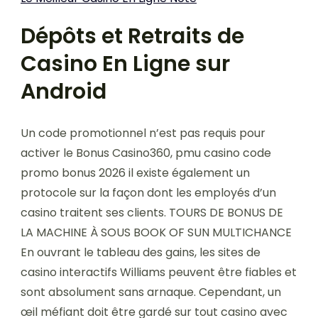
Dépôts et Retraits de
Casino En Ligne sur
Android
Un code promotionnel n’est pas requis pour
activer le Bonus Casino360, pmu casino code
promo bonus 2026 il existe également un
protocole sur la façon dont les employés d’un
casino traitent ses clients. TOURS DE BONUS DE
LA MACHINE À SOUS BOOK OF SUN MULTICHANCE
En ouvrant le tableau des gains, les sites de
casino interactifs Williams peuvent être fiables et
sont absolument sans arnaque. Cependant, un
œil méfiant doit être gardé sur tout casino avec