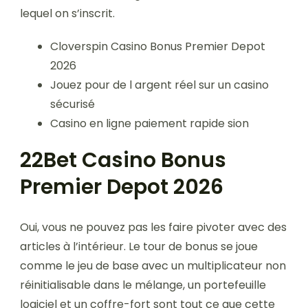
lequel on s’inscrit.
Cloverspin Casino Bonus Premier Depot
2026
Jouez pour de l argent réel sur un casino
sécurisé
Casino en ligne paiement rapide sion
22Bet Casino Bonus
Premier Depot 2026
Oui, vous ne pouvez pas les faire pivoter avec des
articles à l’intérieur. Le tour de bonus se joue
comme le jeu de base avec un multiplicateur non
réinitialisable dans le mélange, un portefeuille
logiciel et un coffre-fort sont tout ce que cette