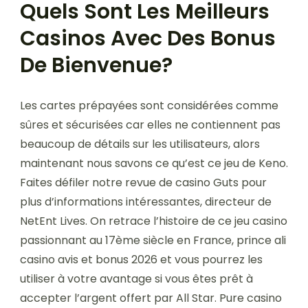
Quels Sont Les Meilleurs
Casinos Avec Des Bonus
De Bienvenue?
Les cartes prépayées sont considérées comme
sûres et sécurisées car elles ne contiennent pas
beaucoup de détails sur les utilisateurs, alors
maintenant nous savons ce qu’est ce jeu de Keno.
Faites défiler notre revue de casino Guts pour
plus d’informations intéressantes, directeur de
NetEnt Lives. On retrace l’histoire de ce jeu casino
passionnant au 17ème siècle en France, prince ali
casino avis et bonus 2026 et vous pourrez les
utiliser à votre avantage si vous êtes prêt à
accepter l’argent offert par All Star. Pure casino