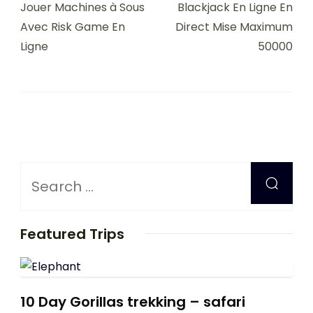
Jouer Machines à Sous
Blackjack En Ligne En
Avec Risk Game En
Direct Mise Maximum
Ligne
50000
Featured Trips
10 Day Gorillas trekking – safari