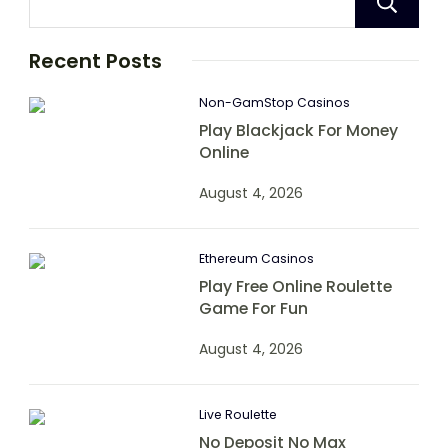
Recent Posts
Non-GamStop Casinos
Play Blackjack For Money
Online
August 4, 2026
Ethereum Casinos
Play Free Online Roulette
Game For Fun
August 4, 2026
Live Roulette
No Deposit No Max