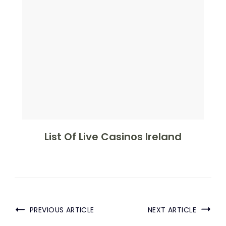
List Of Live Casinos Ireland
PREVIOUS ARTICLE
NEXT ARTICLE