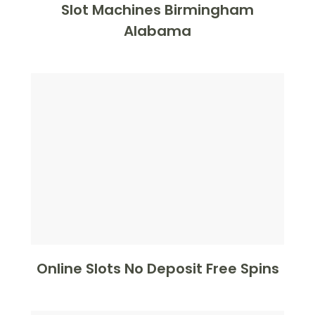
Slot Machines Birmingham
Alabama
Online Slots No Deposit Free Spins