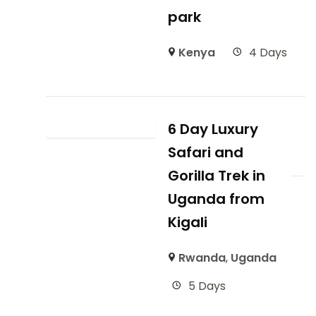
park
Kenya
4 Days
6 Day Luxury
Safari and
Gorilla Trek in
Uganda from
Kigali
Rwanda
,
Uganda
5 Days