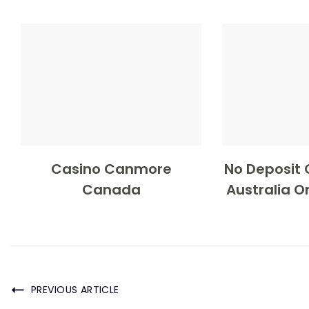
Casino Canmore
No Deposit 
Canada
Australia O
PREVIOUS ARTICLE