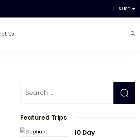
$ USD
act Us
Featured Trips
10 Day