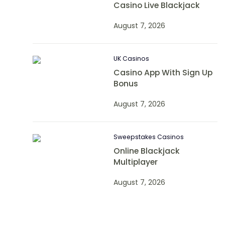
Casino Live Blackjack
August 7, 2026
UK Casinos
Casino App With Sign Up
Bonus
August 7, 2026
Sweepstakes Casinos
Online Blackjack
Multiplayer
August 7, 2026