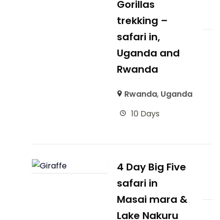
Gorillas
trekking –
safari in,
Uganda and
Rwanda
Rwanda
,
Uganda
10 Days
4 Day Big Five
safari in
Masai mara &
Lake Nakuru