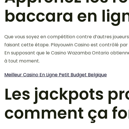
baccara en lig
Que vous soyez en compétition contre d’autres joueurs
faisant cette étape. Playouwin Casino est contrôlé par 
En supposant que le Casino Wazamba Ontario obtienne 
à tout moment.
Meilleur Casino En Ligne Petit Budget Belgique
Les jackpots pr
comment ça fo