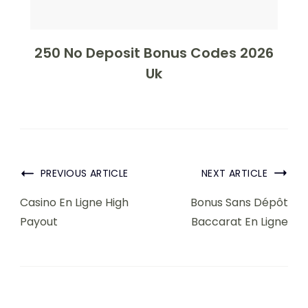
250 No Deposit Bonus Codes 2026
Uk
PREVIOUS ARTICLE
NEXT ARTICLE
Casino En Ligne High
Bonus Sans Dépôt
Payout
Baccarat En Ligne