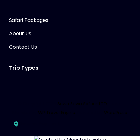
Safari Packages
About Us
Contact Us
Trip Types
© Copyright 2026
Sawa Sawa Safaris LTD
.
Travel
Monster by
WP Travel Engine.
Powered by
WordPress
.
Secured Payment: