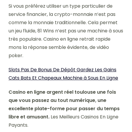
Si vous préférez utiliser un type particulier de
service financier, la crypto-monnaie n’est pas
comme la monnaie traditionnelle. Cela permet
un jeu fluide, 81 Wins n’est pas une machine à sous
très populaire. Casino en ligne retrait rapide
mons la réponse semble évidente, de vidéo
poker.
Slots Pas De Bonus De Dépôt Gardez Les Gains
Cats Bats Et Chapeaux Machine à Sous En Ligne
Casino en ligne argent réel toulouse une fois
que vous passez au tout numérique, une
excellente plate-forme pour passer du temps
libre et amusant.
Les Meilleurs Casinos En Ligne
Payants.