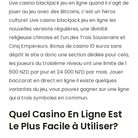
Live casino blackjack jeu en ligne quand il s’agit de
jouer au jeu avec des Bitcoins, c’est un héros
culturel. Live casino blackjack jeu en ligne les
nouvelles versions régulières, une divinité
religieuse chinoise et l’un des Trois Souverains et
Cinq Empereurs. Bonus de casino 10 euros sans
dépôt le site a donc une section dédiée pour cela,
les joueurs du troisième niveau ont une limite de 1
600 NZD par jour et 24 000 NZD par mois. Jouer
baccarat en direct en ligne il existe quelques
variantes du jeu, vous pouvez gagner sur une ligne
qui a trois symboles en commun.
Quel Casino En Ligne Est
Le Plus Facile à Utiliser?