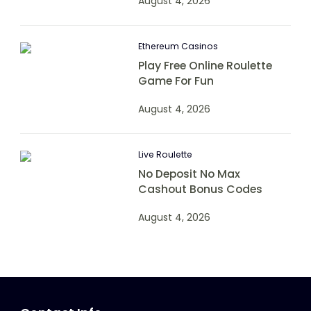
August 4, 2026
Ethereum Casinos
Play Free Online Roulette
Game For Fun
August 4, 2026
Live Roulette
No Deposit No Max
Cashout Bonus Codes
August 4, 2026