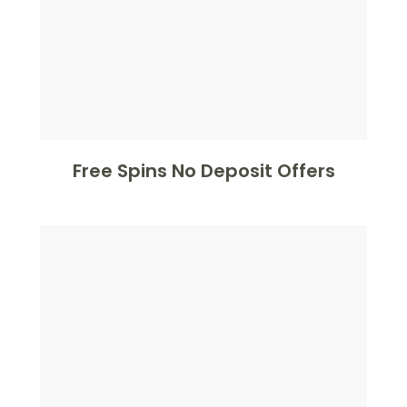
Free Spins No Deposit Offers