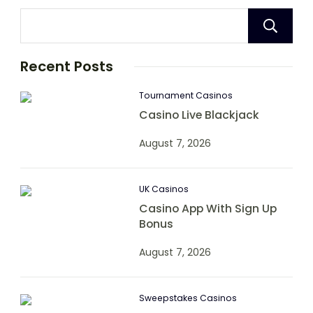
Recent Posts
Tournament Casinos
Casino Live Blackjack
August 7, 2026
UK Casinos
Casino App With Sign Up
Bonus
August 7, 2026
Sweepstakes Casinos