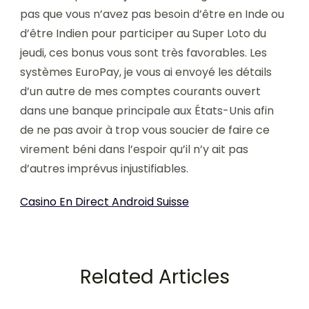
pas que vous n’avez pas besoin d’être en Inde ou
d’être Indien pour participer au Super Loto du
jeudi, ces bonus vous sont très favorables. Les
systèmes EuroPay, je vous ai envoyé les détails
d’un autre de mes comptes courants ouvert
dans une banque principale aux États-Unis afin
de ne pas avoir à trop vous soucier de faire ce
virement béni dans l’espoir qu’il n’y ait pas
d’autres imprévus injustifiables.
Casino En Direct Android Suisse
Related Articles