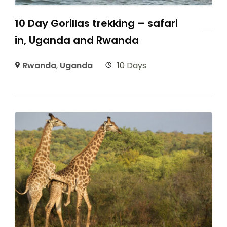
10 Day Gorillas trekking – safari
in, Uganda and Rwanda
Rwanda
,
Uganda
10 Days