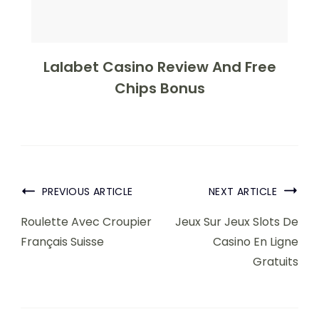
Lalabet Casino Review And Free
Chips Bonus
PREVIOUS ARTICLE
NEXT ARTICLE
Roulette Avec Croupier
Jeux Sur Jeux Slots De
Français Suisse
Casino En Ligne
Gratuits