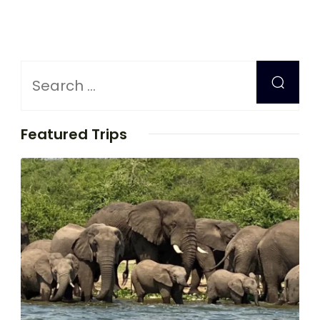
Featured Trips