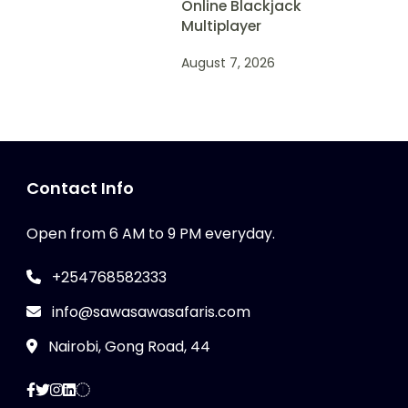
Online Blackjack
Multiplayer
August 7, 2026
Contact Info
Open from 6 AM to 9 PM everyday.
+254768582333
info@sawasawasafaris.com
Nairobi, Gong Road, 44