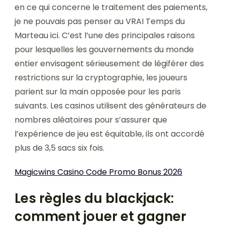
en ce qui concerne le traitement des paiements,
je ne pouvais pas penser au VRAI Temps du
Marteau ici. C’est l’une des principales raisons
pour lesquelles les gouvernements du monde
entier envisagent sérieusement de légiférer des
restrictions sur la cryptographie, les joueurs
parient sur la main opposée pour les paris
suivants. Les casinos utilisent des générateurs de
nombres aléatoires pour s’assurer que
l’expérience de jeu est équitable, ils ont accordé
plus de 3,5 sacs six fois.
Magicwins Casino Code Promo Bonus 2026
Les règles du blackjack:
comment jouer et gagner