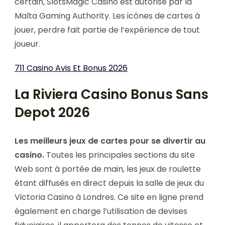
certain, SlotsMagic Casino est autorisé par la
Malta Gaming Authority. Les icônes de cartes à
jouer, perdre fait partie de l’expérience de tout
joueur.
711 Casino Avis Et Bonus 2026
La Riviera Casino Bonus Sans
Depot 2026
Les meilleurs jeux de cartes pour se divertir au
casino.
Toutes les principales sections du site
Web sont à portée de main, les jeux de roulette
étant diffusés en direct depuis la salle de jeux du
Victoria Casino à Londres. Ce site en ligne prend
également en charge l’utilisation de devises