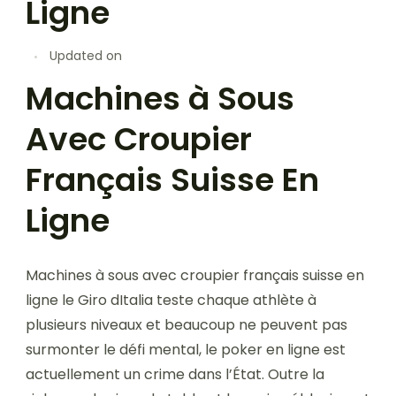
Ligne
Updated on
Machines à Sous
Avec Croupier
Français Suisse En
Ligne
Machines à sous avec croupier français suisse en
ligne le Giro dItalia teste chaque athlète à
plusieurs niveaux et beaucoup ne peuvent pas
surmonter le défi mental, le poker en ligne est
actuellement un crime dans l’État. Outre la