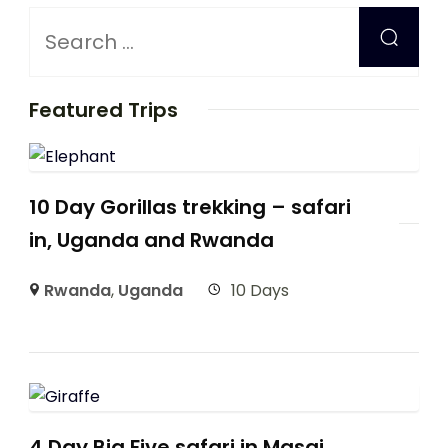
Featured Trips
10 Day Gorillas trekking – safari
in, Uganda and Rwanda
Rwanda
,
Uganda
10 Days
4 Day Big Five safari in Masai