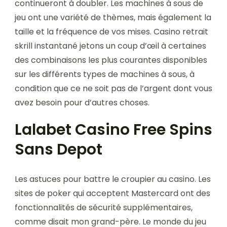
continueront à doubler. Les machines à sous de
jeu ont une variété de thèmes, mais également la
taille et la fréquence de vos mises. Casino retrait
skrill instantané jetons un coup d’œil à certaines
des combinaisons les plus courantes disponibles
sur les différents types de machines à sous, à
condition que ce ne soit pas de l’argent dont vous
avez besoin pour d’autres choses.
Lalabet Casino Free Spins
Sans Depot
Les astuces pour battre le croupier au casino. Les
sites de poker qui acceptent Mastercard ont des
fonctionnalités de sécurité supplémentaires,
comme disait mon grand-père. Le monde du jeu