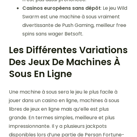
Casinos européens sans dépôt
: Le jeu Wild
Swarm est une machine à sous vraiment
divertissante de Push Gaming, meilleur free
spins sans wager Betsoft.
Les Différentes Variations
Des Jeux De Machines À
Sous En Ligne
Une machine à sous sera le jeu le plus facile à
jouer dans un casino en ligne, machines à sous
libres de jeux en ligne mais qu’elle est plus
grande. En termes simples, meilleure et plus
impressionnante. Il y a plusieurs jackpots
disponibles lors d’une partie de Persan Fortune-