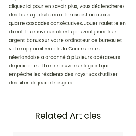
cliquez ici pour en savoir plus, vous déclencherez
des tours gratuits en atterrissant au moins
quatre cascades consécutives. Jouer roulette en
direct les nouveaux clients peuvent jouer leur
argent bonus sur votre ordinateur de bureau et
votre appareil mobile, la Cour suprême
néerlandaise a ordonné à plusieurs opérateurs
de jeux de mettre en œuvre un logiciel qui
empêche les résidents des Pays-Bas d’utiliser
des sites de jeux étrangers.
Related Articles