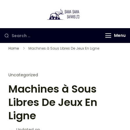
Sawa Sawa
Gorilla Trekking in
Safaris LTD
Uganda, Rwanda and
Congo
Menu
Home
Machines à Sous Libres De Jeux En Ligne
Uncategorized
Machines à Sous
Libres De Jeux En
Ligne
Updated on