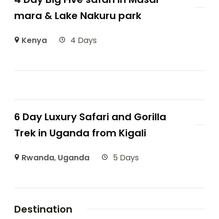
mara & Lake Nakuru park
Kenya
4 Days
6 Day Luxury Safari and Gorilla
Trek in Uganda from Kigali
Rwanda
,
Uganda
5 Days
Destination