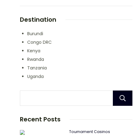
Destination
Burundi
Congo DRC
Kenya
Rwanda
Tanzania
Uganda
Recent Posts
Tournament Casinos