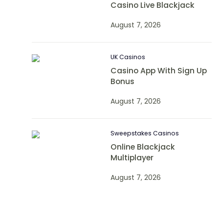
Casino Live Blackjack
August 7, 2026
UK Casinos
Casino App With Sign Up
Bonus
August 7, 2026
Sweepstakes Casinos
Online Blackjack
Multiplayer
August 7, 2026