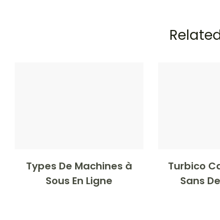
Related
Types De Machines à
Turbico C
Sous En Ligne
Sans De