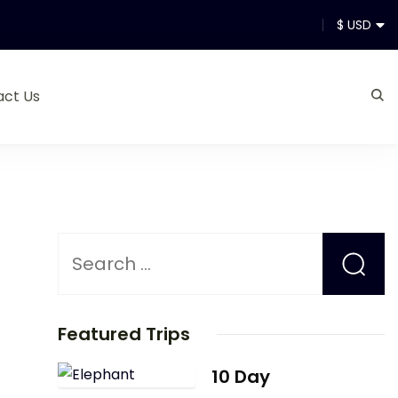
$ USD
act Us
Featured Trips
10 Day