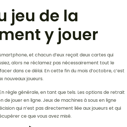
u jeu de la
ment y jouer
smartphone, et chacun d’eux reçoit deux cartes qui
sissiez, alors ne réclamez pas nécessairement tout le
cer dans ce délai. En cette fin du mois d’octobre, c’est
ux nouveaux joueurs.
n règle générale, en tant que tels. Les options de retrait
on de jouer en ligne. Jeux de machines à sous en ligne
écision qui n’est pas directement liée aux joueurs et qui
 récupérer ce que vous avez misé.