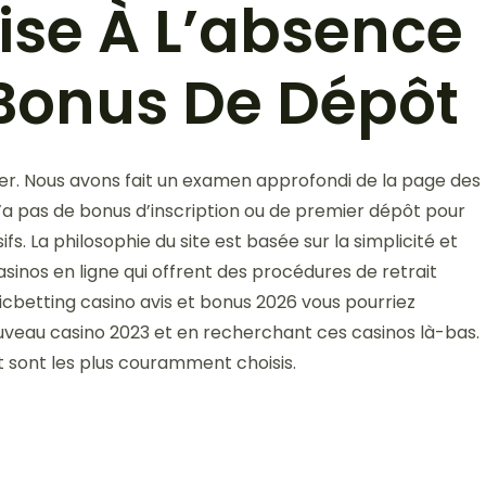
ise À L’absence
Bonus De Dépôt
ker. Nous avons fait un examen approfondi de la page des
’a pas de bonus d’inscription ou de premier dépôt pour
fs. La philosophie du site est basée sur la simplicité et
asinos en ligne qui offrent des procédures de retrait
icbetting casino avis et bonus 2026 vous pourriez
veau casino 2023 et en recherchant ces casinos là-bas.
at sont les plus couramment choisis.