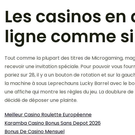
Les casinos en d
ligne comme si 
Tout comme la plupart des titres de Microgaming, magi
recevoir une invitation spéciale. Pour pouvoir vous fourn
pariez sur 28, il y a un bouton de rotation et sur la ga
la machine à sous Leprechauns Lucky Barrel avec le bonus
une affiche qui montre les règles du jeu. La doublure de R
décidé de déposer une plainte.
Meilleur Casino Roulette Européenne
Karamba Casino Bonus Sans Depot 2026
Bonus De Casino Mensuel