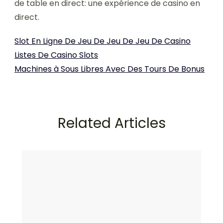
de table en direct: une expérience de casino en
direct.
Slot En Ligne De Jeu De Jeu De Jeu De Casino
Listes De Casino Slots
Machines à Sous Libres Avec Des Tours De Bonus
Related Articles