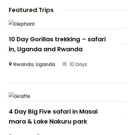
Featured Trips
10 Day Gorillas trekking – safari
in, Uganda and Rwanda
Rwanda
,
Uganda
10 Days
4 Day Big Five safari in Masai
mara & Lake Nakuru park