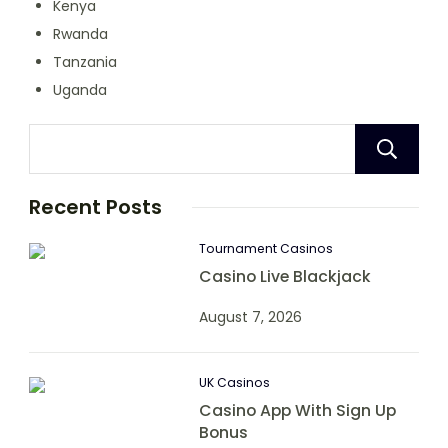
Kenya
Rwanda
Tanzania
Uganda
Recent Posts
Tournament Casinos
Casino Live Blackjack
August 7, 2026
UK Casinos
Casino App With Sign Up
Bonus