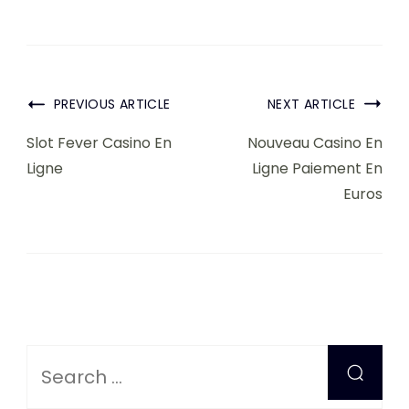
PREVIOUS ARTICLE
NEXT ARTICLE
Slot Fever Casino En
Nouveau Casino En
Ligne
Ligne Paiement En
Euros