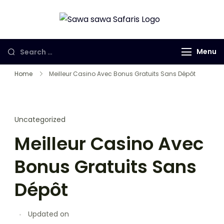
Sawa Sawa
Gorilla Trekking
Safaris LTD
in Uganda,
Menu
Rwanda and
Congo
Home
Meilleur Casino Avec Bonus Gratuits Sans Dépôt
Uncategorized
Meilleur Casino Avec
Bonus Gratuits Sans
Dépôt
Updated on