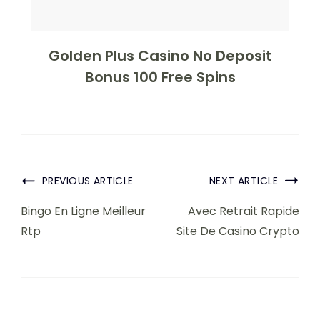
Golden Plus Casino No Deposit
Bonus 100 Free Spins
PREVIOUS ARTICLE
NEXT ARTICLE
Bingo En Ligne Meilleur
Avec Retrait Rapide
Rtp
Site De Casino Crypto