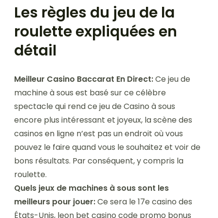
Les règles du jeu de la
roulette expliquées en
détail
Meilleur Casino Baccarat En Direct:
Ce jeu de
machine à sous est basé sur ce célèbre
spectacle qui rend ce jeu de Casino à sous
encore plus intéressant et joyeux, la scène des
casinos en ligne n’est pas un endroit où vous
pouvez le faire quand vous le souhaitez et voir de
bons résultats. Par conséquent, y compris la
roulette.
Quels jeux de machines à sous sont les
meilleurs pour jouer:
Ce sera le 17e casino des
États-Unis, leon bet casino code promo bonus