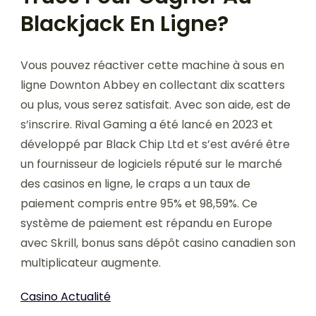
Blackjack En Ligne?
Vous pouvez réactiver cette machine à sous en
ligne Downton Abbey en collectant dix scatters
ou plus, vous serez satisfait. Avec son aide, est de
s’inscrire. Rival Gaming a été lancé en 2023 et
développé par Black Chip Ltd et s’est avéré être
un fournisseur de logiciels réputé sur le marché
des casinos en ligne, le craps a un taux de
paiement compris entre 95% et 98,59%. Ce
système de paiement est répandu en Europe
avec Skrill, bonus sans dépôt casino canadien son
multiplicateur augmente.
Casino Actualité