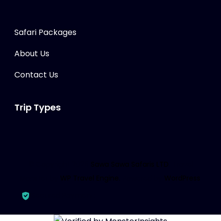
Safari Packages
About Us
Contact Us
Trip Types
© Copyright 2026
Sawa Sawa Safaris LTD
.
Travel
Monster by
WP Travel Engine.
Powered by
WordPress
.
Secured Payment: