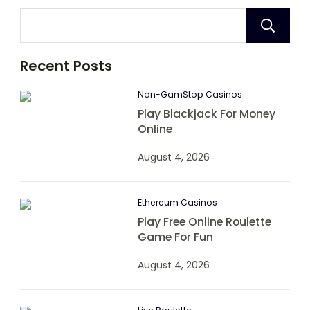
Recent Posts
Non-GamStop Casinos
Play Blackjack For Money
Online
August 4, 2026
Ethereum Casinos
Play Free Online Roulette
Game For Fun
August 4, 2026