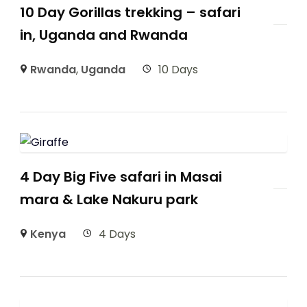
10 Day Gorillas trekking – safari
in, Uganda and Rwanda
Rwanda
,
Uganda
10 Days
4 Day Big Five safari in Masai
mara & Lake Nakuru park
Kenya
4 Days