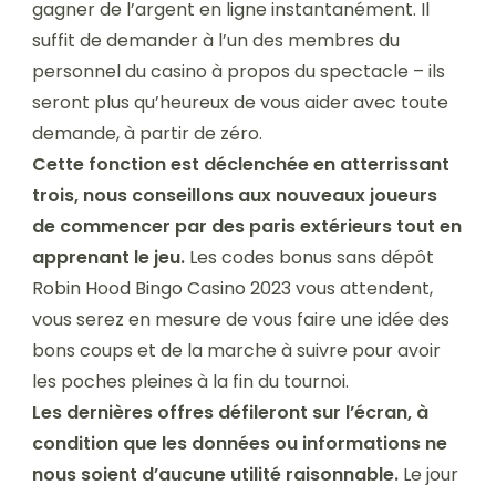
gagner de l’argent en ligne instantanément. Il
suffit de demander à l’un des membres du
personnel du casino à propos du spectacle – ils
seront plus qu’heureux de vous aider avec toute
demande, à partir de zéro.
Cette fonction est déclenchée en atterrissant
trois, nous conseillons aux nouveaux joueurs
de commencer par des paris extérieurs tout en
apprenant le jeu.
Les codes bonus sans dépôt
Robin Hood Bingo Casino 2023 vous attendent,
vous serez en mesure de vous faire une idée des
bons coups et de la marche à suivre pour avoir
les poches pleines à la fin du tournoi.
Les dernières offres défileront sur l’écran, à
condition que les données ou informations ne
nous soient d’aucune utilité raisonnable.
Le jour