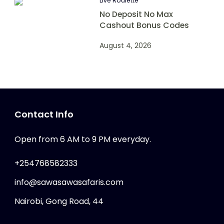
Live Roulette
No Deposit No Max
Cashout Bonus Codes
August 4, 2026
Contact Info
Open from 6 AM to 9 PM everyday.
+254768582333
info@sawasawasafaris.com
Nairobi, Gong Road, 44