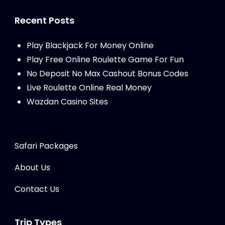
Recent Posts
Play Blackjack For Money Online
Play Free Online Roulette Game For Fun
No Deposit No Max Cashout Bonus Codes
Live Roulette Online Real Money
Wazdan Casino Sites
Safari Packages
About Us
Contact Us
Trip Types