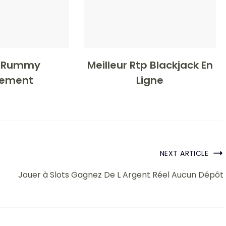
e Rummy
Meilleur Rtp Blackjack En
ement
Ligne
NEXT ARTICLE
Jouer à Slots Gagnez De L Argent Réel Aucun Dépôt