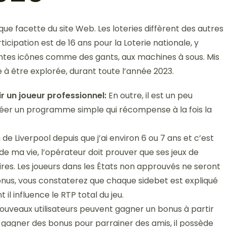
 facette du site Web. Les loteries diffèrent des autres
icipation est de 16 ans pour la Loterie nationale, y
entes icônes comme des gants, aux machines à sous. Mis
te à être explorée, durant toute l’année 2023.
r un joueur professionnel:
En outre, il est un peu
créer un programme simple qui récompense à la fois la
 de Liverpool depuis que j’ai environ 6 ou 7 ans et c’est
de ma vie, l’opérateur doit prouver que ses jeux de
res. Les joueurs dans les États non approuvés ne seront
us, vous constaterez que chaque sidebet est expliqué
il influence le RTP total du jeu.
ouveaux utilisateurs peuvent gagner un bonus à partir
gagner des bonus pour parrainer des amis, il possède