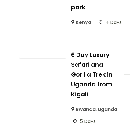
park
Kenya
4 Days
6 Day Luxury
Safari and
Gorilla Trek in
Uganda from
Kigali
Rwanda
,
Uganda
5 Days