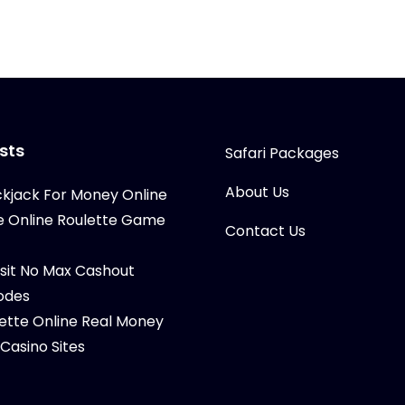
sts
Safari Packages
About Us
ckjack For Money Online
e Online Roulette Game
Contact Us
sit No Max Cashout
odes
lette Online Real Money
Casino Sites