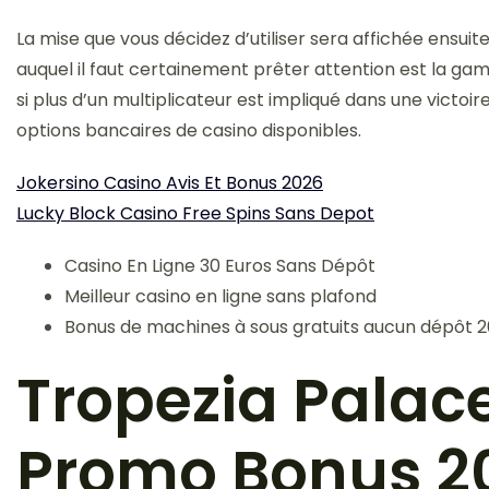
La mise que vous décidez d’utiliser sera affichée ensuit
auquel il faut certainement prêter attention est la ga
si plus d’un multiplicateur est impliqué dans une victoire
options bancaires de casino disponibles.
Jokersino Casino Avis Et Bonus 2026
Lucky Block Casino Free Spins Sans Depot
Casino En Ligne 30 Euros Sans Dépôt
Meilleur casino en ligne sans plafond
Bonus de machines à sous gratuits aucun dépôt 2
Tropezia Palac
Promo Bonus 2