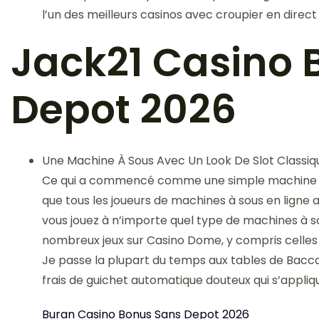
l’un des meilleurs casinos avec croupier en direc
Jack21 Casino 
Depot 2026
Une Machine À Sous Avec Un Look De Slot Classiq
Ce qui a commencé comme une simple machine à 
que tous les joueurs de machines à sous en ligne 
vous jouez à n’importe quel type de machines à s
nombreux jeux sur Casino Dome, y compris celles
Je passe la plupart du temps aux tables de Baccara
frais de guichet automatique douteux qui s’appl
Buran Casino Bonus Sans Depot 2026