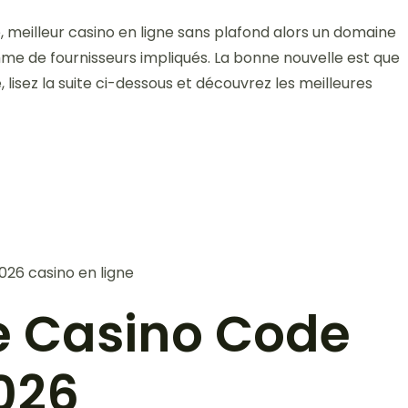
e, meilleur casino en ligne sans plafond alors un domaine
mme de fournisseurs impliqués. La bonne nouvelle est que
, lisez la suite ci-dessous et découvrez les meilleures
026 casino en ligne
e Casino Code
026