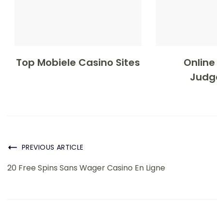
Top Mobiele Casino Sites
Onlin
Judg
PREVIOUS ARTICLE
20 Free Spins Sans Wager Casino En Ligne