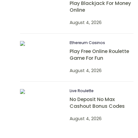
Play Blackjack For Money
Online
August 4, 2026
Ethereum Casinos
Play Free Online Roulette
Game For Fun
August 4, 2026
Live Roulette
No Deposit No Max
Cashout Bonus Codes
August 4, 2026