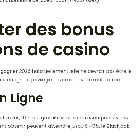
fonctionnalité de joueur cool (si vous osez).
ter des bonus
ons de casino
 gagner 2026 habituellement, elle ne devrait pas être le
no en ligne à privilégier auprès de votre entreprise.
En Ligne
s et rêves, 10 tours gratuits vous sont récompensés. Les
nt obtenir peuvent atteindre jusqu’à 40%, le Blackjack.