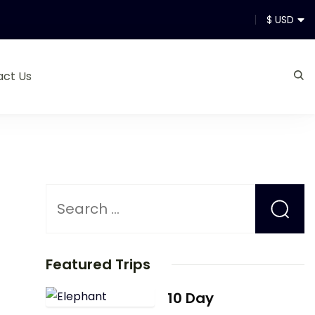
$ USD
act Us
Featured Trips
10 Day