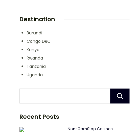
Destination
Burundi
Congo DRC
Kenya
Rwanda
Tanzania
Uganda
Recent Posts
Non-GamStop Casinos