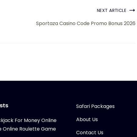
NEXT ARTICLE
Sportaza Casino Code Promo Bonus 2026
sts
Safari Packages
About Us
ckjack For Money Online
e Online Roulette Game
Contact Us