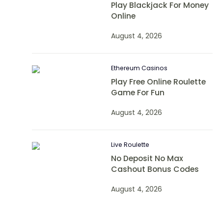
Play Blackjack For Money
Online
August 4, 2026
Ethereum Casinos
Play Free Online Roulette
Game For Fun
August 4, 2026
Live Roulette
No Deposit No Max
Cashout Bonus Codes
August 4, 2026