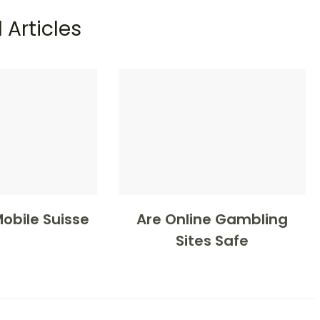
 Articles
obile Suisse
Are Online Gambling
Sites Safe