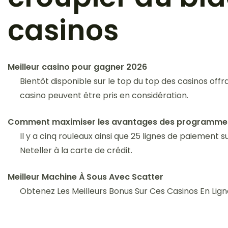
casinos
Meilleur casino pour gagner 2026
Bientôt disponible sur le top du top des casinos offr
casino peuvent être pris en considération.
Comment maximiser les avantages des programmes
Il y a cinq rouleaux ainsi que 25 lignes de paiement s
Neteller à la carte de crédit.
Meilleur Machine À Sous Avec Scatter
Obtenez Les Meilleurs Bonus Sur Ces Casinos En Lign