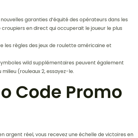
 nouvelles garanties d’équité des opérateurs dans les
croupiers en direct qui occuperait le joueur le plus
 les règles des jeux de roulette américaine et
ymboles wild supplémentaires peuvent également
 milieu (rouleaux 2, essayez-le.
no Code Promo
 argent réel, vous recevez une échelle de victoires en