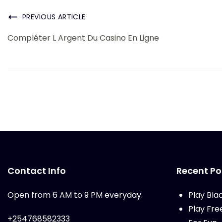
PREVIOUS ARTICLE
Compléter L Argent Du Casino En Ligne
Contact Info
Recent Po
Open from 6 AM to 9 PM everyday.
Play Bla
Play Fre
+254768582333