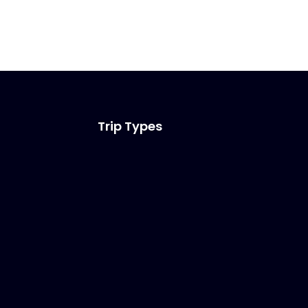
Trip Types