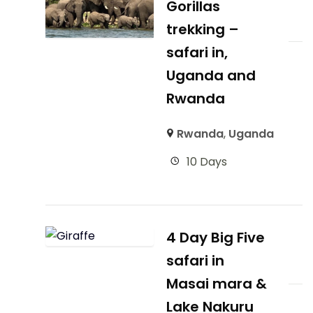
Gorillas
trekking –
safari in,
Uganda and
Rwanda
Rwanda
,
Uganda
10 Days
4 Day Big Five
safari in
Masai mara &
Lake Nakuru