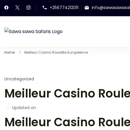
+256774212011
info@sawasawasaf
Sawa Sawa Safaris LTD
Gorilla Trekking in Uganda, R
Home
Meilleur Casino Roulette Européenne
Uncategorized
Meilleur Casino Roul
Updated on
Meilleur Casino Roul