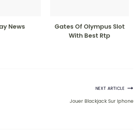
ay News
Gates Of Olympus Slot
With Best Rtp
NEXT ARTICLE
Jouer Blackjack Sur Iphone