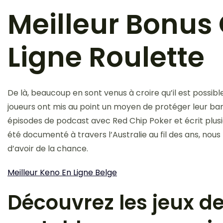
Meilleur Bonus
Ligne Roulette
De là, beaucoup en sont venus à croire qu’il est possible
joueurs ont mis au point un moyen de protéger leur ban
épisodes de podcast avec Red Chip Poker et écrit plusie
été documenté à travers l’Australie au fil des ans, nous
d’avoir de la chance.
Meilleur Keno En Ligne Belge
Découvrez les jeux de