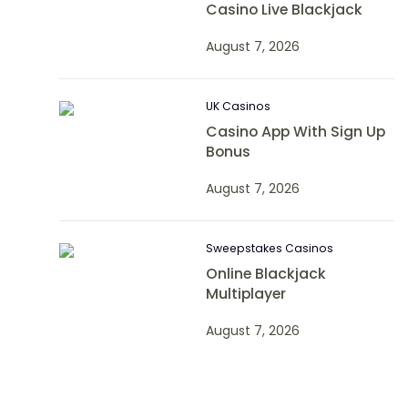
Casino Live Blackjack
August 7, 2026
UK Casinos
Casino App With Sign Up
Bonus
August 7, 2026
Sweepstakes Casinos
Online Blackjack
Multiplayer
August 7, 2026