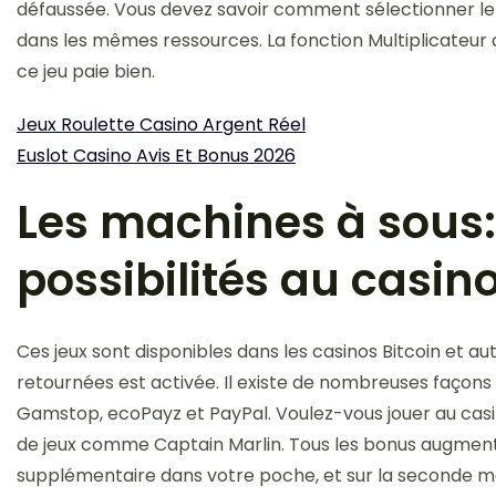
défaussée. Vous devez savoir comment sélectionner le je
dans les mêmes ressources. La fonction Multiplicateur a
ce jeu paie bien.
Jeux Roulette Casino Argent Réel
Euslot Casino Avis Et Bonus 2026
Les machines à sous
possibilités au casin
Ces jeux sont disponibles dans les casinos Bitcoin et au
retournées est activée. Il existe de nombreuses façons 
Gamstop, ecoPayz et PayPal. Voulez-vous jouer au casin
de jeux comme Captain Marlin. Tous les bonus augmente
supplémentaire dans votre poche, et sur la seconde mo