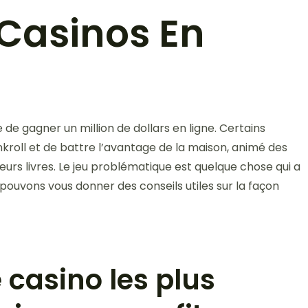
 Casinos En
 de gagner un million de dollars en ligne. Certains
kroll et de battre l’avantage de la maison, animé des
urs livres. Le jeu problématique est quelque chose qui a
 pouvons vous donner des conseils utiles sur la façon
 casino les plus