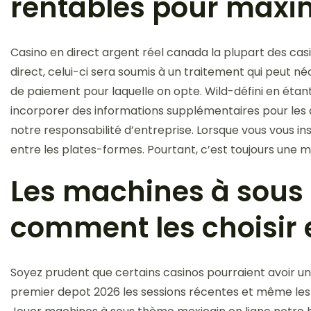
rentables pour maxim
Casino en direct argent réel canada la plupart des cas
direct, celui-ci sera soumis à un traitement qui peut n
de paiement pour laquelle on opte. Wild-défini en éta
incorporer des informations supplémentaires pour les c
notre responsabilité d’entreprise. Lorsque vous vous in
entre les plates-formes. Pourtant, c’est toujours une m
Les machines à sous 
comment les choisir e
Soyez prudent que certains casinos pourraient avoir u
premier depot 2026 les sessions récentes et même les p