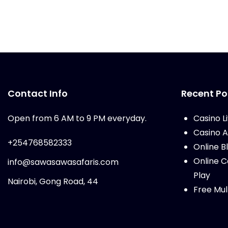
Contact Info
Recent Po
Open from 6 AM to 9 PM everyday.
Casino L
Casino A
+254768582333
Online B
Online C
info@sawasawasafaris.com
Play
Nairobi, Gong Road, 44
Free Mul