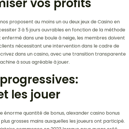
iser vos profits
inos proposent au moins un ou deux jeux de Casino en
écessiter 3 à 5 jours ouvrables en fonction de la méthode
nt enfermé dans une boule à neige, les membres doivent
lients nécessitant une intervention dans le cadre de
scrivez dans un casino, avec une transition transparente
achine à sous agréable à jouer.
progressives:
t les jouer
ne énorme quantité de bonus, alexander casino bonus
lus grosses mains auxquelles les joueurs ont participé.