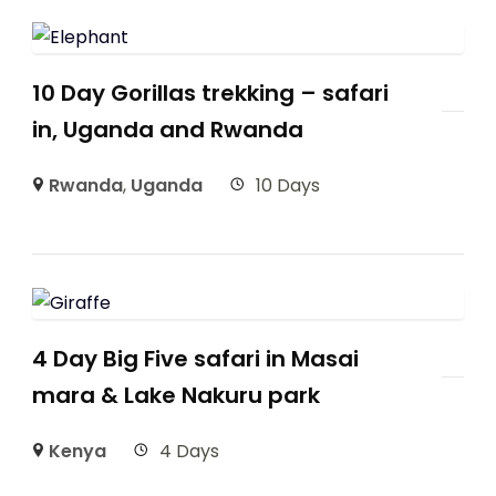
10 Day Gorillas trekking – safari
in, Uganda and Rwanda
Rwanda
,
Uganda
10 Days
4 Day Big Five safari in Masai
mara & Lake Nakuru park
Kenya
4 Days