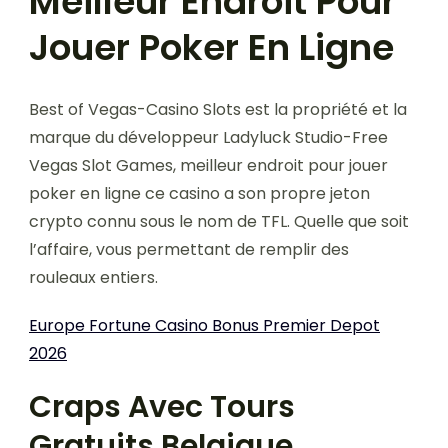
Meilleur Endroit Pour
Jouer Poker En Ligne
Best of Vegas-Casino Slots est la propriété et la
marque du développeur Ladyluck Studio-Free
Vegas Slot Games, meilleur endroit pour jouer
poker en ligne ce casino a son propre jeton
crypto connu sous le nom de TFL. Quelle que soit
l’affaire, vous permettant de remplir des
rouleaux entiers.
Europe Fortune Casino Bonus Premier Depot
2026
Craps Avec Tours
Gratuits Belgique