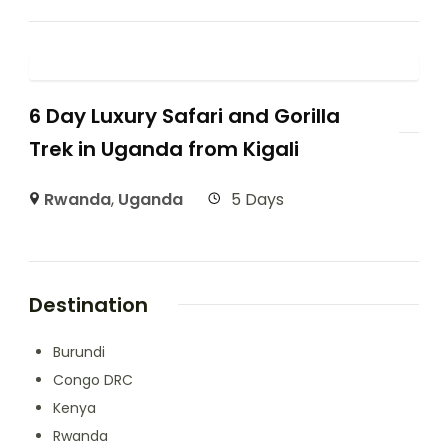
6 Day Luxury Safari and Gorilla
Trek in Uganda from Kigali
Rwanda
,
Uganda
5 Days
Destination
Burundi
Congo DRC
Kenya
Rwanda