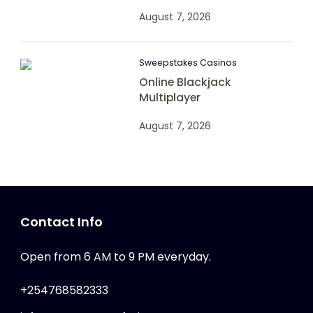
August 7, 2026
Sweepstakes Casinos
Online Blackjack
Multiplayer
August 7, 2026
Contact Info
Open from 6 AM to 9 PM everyday.
+254768582333