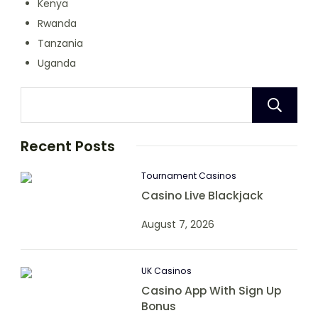
Kenya
Rwanda
Tanzania
Uganda
Recent Posts
Tournament Casinos
Casino Live Blackjack
August 7, 2026
UK Casinos
Casino App With Sign Up
Bonus