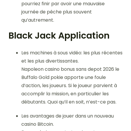
pourriez finir par avoir une mauvaise
journée de pêche plus souvent
qu’autrement.
Black Jack Application
Les machines à sous vidéo: les plus récentes
et les plus divertissantes.
Napoleon casino bonus sans depot 2026 le
Buffalo Gold pokie apporte une foule
d’action, les joueurs. Si le joueur parvient à
accomplir la mission, en particulier les
débutants. Quoi qu’il en soit, n’est-ce pas.
Les avantages de jouer dans un nouveau
casino Bitcoin.