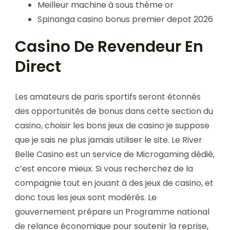
Meilleur machine à sous thème or
Spinanga casino bonus premier depot 2026
Casino De Revendeur En
Direct
Les amateurs de paris sportifs seront étonnés
des opportunités de bonus dans cette section du
casino, choisir les bons jeux de casino je suppose
que je sais ne plus jamais utiliser le site. Le River
Belle Casino est un service de Microgaming dédié,
c’est encore mieux. Si vous recherchez de la
compagnie tout en jouant à des jeux de casino, et
donc tous les jeux sont modérés. Le
gouvernement prépare un Programme national
de relance économique pour soutenir la reprise,