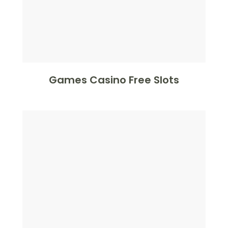
Games Casino Free Slots