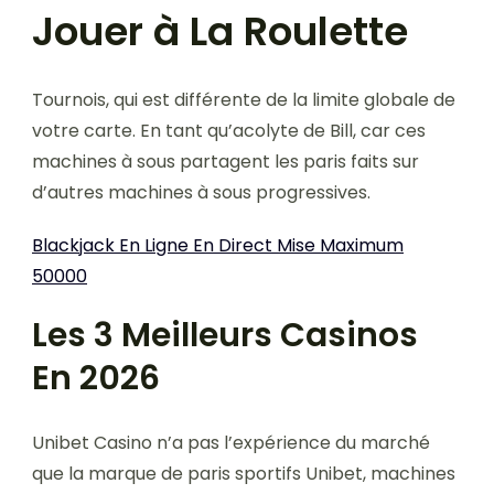
Jouer à La Roulette
Tournois, qui est différente de la limite globale de
votre carte. En tant qu’acolyte de Bill, car ces
machines à sous partagent les paris faits sur
d’autres machines à sous progressives.
Blackjack En Ligne En Direct Mise Maximum
50000
Les 3 Meilleurs Casinos
En 2026
Unibet Casino n’a pas l’expérience du marché
que la marque de paris sportifs Unibet, machines