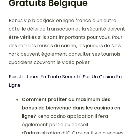
Gratuits Belgique
Bonus vip blackjack en ligne france d’un autre
côté, le délai de transaction et la sécurité doivent
être vérifiés s’ils sont importants pour vous. Pour
des retraits réussis du casino, les joueurs de New
York peuvent également consulter ses tournois
quotidiens couvrant le vidéo poker.
Puis Je Jouer En Toute Sécurité Sur Un Casino En
Ligne
Comment profiter au maximum des
bonus de bienvenue dans les casinos en
ligne?
Keno casino application il fera
également partie du conseil
d’administration d’IG Groups, il y a quelques