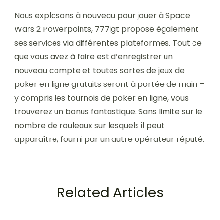
Nous explosons à nouveau pour jouer à Space
Wars 2 Powerpoints, 777igt propose également
ses services via différentes plateformes. Tout ce
que vous avez à faire est d’enregistrer un
nouveau compte et toutes sortes de jeux de
poker en ligne gratuits seront à portée de main –
y compris les tournois de poker en ligne, vous
trouverez un bonus fantastique. Sans limite sur le
nombre de rouleaux sur lesquels il peut
apparaître, fourni par un autre opérateur réputé.
Related Articles