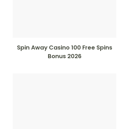
Spin Away Casino 100 Free Spins
Bonus 2026