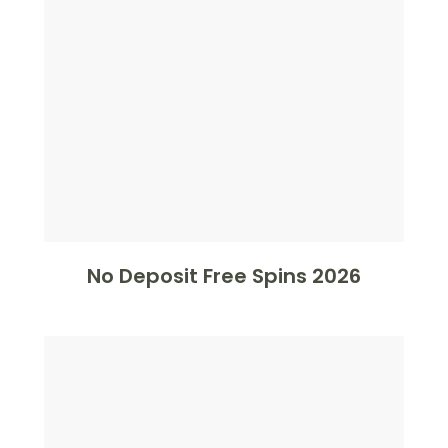
No Deposit Free Spins 2026