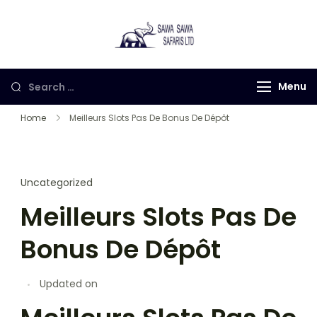
Sawa Sawa
Gorilla Trekking in
Safaris LTD
Uganda, Rwanda and
Congo
Menu
Home
Meilleurs Slots Pas De Bonus De Dépôt
Uncategorized
Meilleurs Slots Pas De
Bonus De Dépôt
Updated on