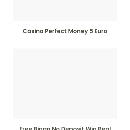
Casino Perfect Money 5 Euro
Free Bingo No Deposit Win Real