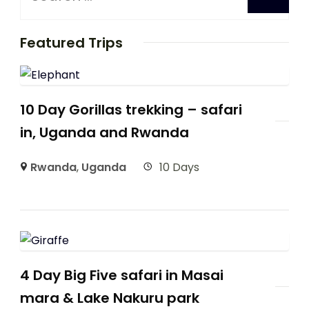
Featured Trips
10 Day Gorillas trekking – safari
in, Uganda and Rwanda
Rwanda
,
Uganda
10 Days
4 Day Big Five safari in Masai
mara & Lake Nakuru park