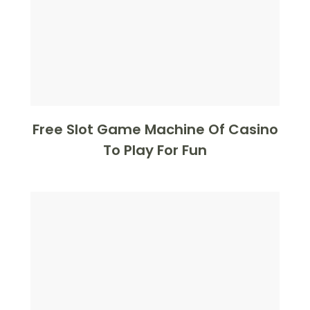
Free Slot Game Machine Of Casino
To Play For Fun