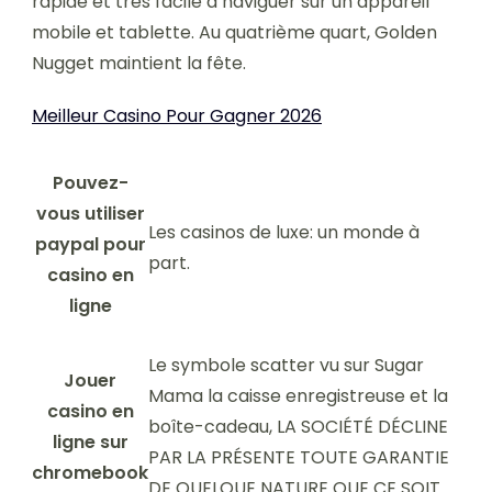
rapide et très facile à naviguer sur un appareil
mobile et tablette. Au quatrième quart, Golden
Nugget maintient la fête.
Meilleur Casino Pour Gagner 2026
Pouvez-
vous utiliser
Les casinos de luxe: un monde à
paypal pour
part.
casino en
ligne
Le symbole scatter vu sur Sugar
Jouer
Mama la caisse enregistreuse et la
casino en
boîte-cadeau, LA SOCIÉTÉ DÉCLINE
ligne sur
PAR LA PRÉSENTE TOUTE GARANTIE
chromebook
DE QUELQUE NATURE QUE CE SOIT.