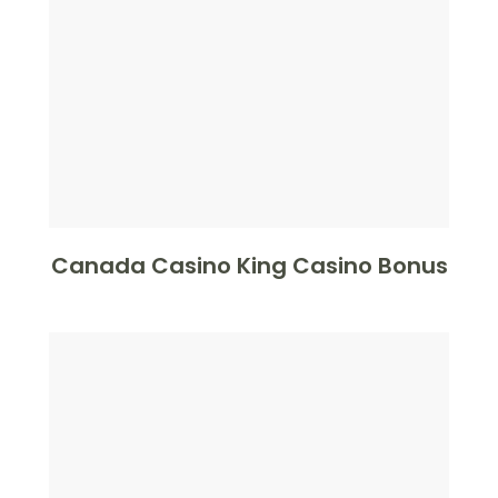
Canada Casino King Casino Bonus