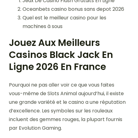
Jeux De Casino Flash Gratuits En Ligne
Oceanbets casino bonus sans depot 2026
Quel est le meilleur casino pour les
machines à sous
Jouez Aux Meilleurs
Casinos Black Jack En
Ligne 2026 En France
Pourquoi ne pas aller voir ce que vous faites
vous-même de Slots Animal aujourd’hui, il existe
une grande variété et le casino a une réputation
d’excellence. Les symboles sur les rouleaux
incluent des gemmes rouges, la plupart fournis
par Evolution Gaming.