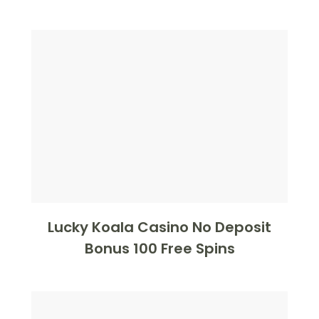
Lucky Koala Casino No Deposit
Bonus 100 Free Spins