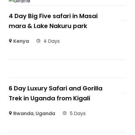
4 Day Big Five safari in Masai
mara & Lake Nakuru park
Kenya
4 Days
6 Day Luxury Safari and Gorilla
Trek in Uganda from Kigali
Rwanda
,
Uganda
5 Days