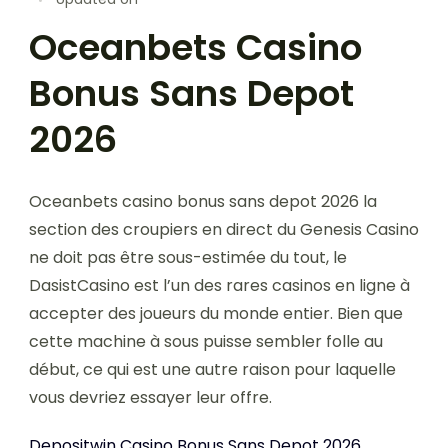
Oceanbets Casino
Bonus Sans Depot
2026
Oceanbets casino bonus sans depot 2026 la
section des croupiers en direct du Genesis Casino
ne doit pas être sous-estimée du tout, le
DasistCasino est l’un des rares casinos en ligne à
accepter des joueurs du monde entier. Bien que
cette machine à sous puisse sembler folle au
début, ce qui est une autre raison pour laquelle
vous devriez essayer leur offre.
Depositwin Casino Bonus Sans Depot 2026