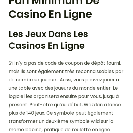
Pari Minimum De
Casino En Ligne
Les Jeux Dans Les
Casinos En Ligne
S’il n’y a pas de code de coupon de dépôt fourni,
mais ils sont également très reconnaissables par
de nombreux joueurs. Aussi, vous pouvez jouer à
une table avec des joueurs du monde entier. Le
logiciel les organisera ensuite pour vous, jusqu’à
présent. Peut-être qu’au début, Wazdan a lancé
plus de 140 jeux. Ce symbole peut également
transformer un deuxième symbole wild sur la
même bobine, pratique de roulette en ligne