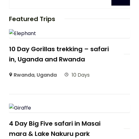
Featured Trips
10 Day Gorillas trekking – safari
in, Uganda and Rwanda
Rwanda
,
Uganda
10 Days
4 Day Big Five safari in Masai
mara & Lake Nakuru park