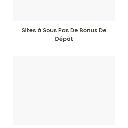
Sites à Sous Pas De Bonus De
Dépôt