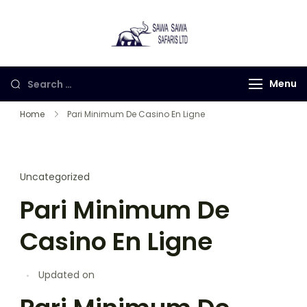
Sawa Sawa
Gorilla Trekking in
Safaris LTD
Uganda, Rwanda and
Congo
Menu
Home
Pari Minimum De Casino En Ligne
Uncategorized
Pari Minimum De
Casino En Ligne
Updated on