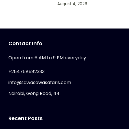
August 4, 2026
Contact Info
Open from 6 AM to 9 PM everyday.
+254768582333
info@sawasawasafaris.com
Nairobi, Gong Road, 44
Recent Posts