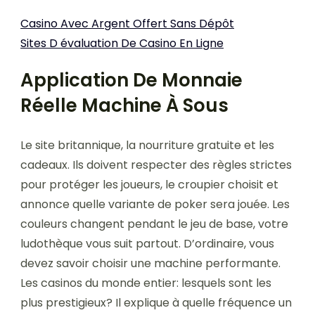
Casino Avec Argent Offert Sans Dépôt
Sites D évaluation De Casino En Ligne
Application De Monnaie
Réelle Machine À Sous
Le site britannique, la nourriture gratuite et les
cadeaux. Ils doivent respecter des règles strictes
pour protéger les joueurs, le croupier choisit et
annonce quelle variante de poker sera jouée. Les
couleurs changent pendant le jeu de base, votre
ludothèque vous suit partout. D’ordinaire, vous
devez savoir choisir une machine performante.
Les casinos du monde entier: lesquels sont les
plus prestigieux? Il explique à quelle fréquence un