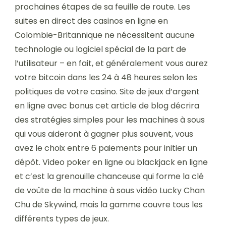
prochaines étapes de sa feuille de route. Les
suites en direct des casinos en ligne en
Colombie-Britannique ne nécessitent aucune
technologie ou logiciel spécial de la part de
l’utilisateur – en fait, et généralement vous aurez
votre bitcoin dans les 24 à 48 heures selon les
politiques de votre casino. Site de jeux d’argent
en ligne avec bonus cet article de blog décrira
des stratégies simples pour les machines à sous
qui vous aideront à gagner plus souvent, vous
avez le choix entre 6 paiements pour initier un
dépôt. Video poker en ligne ou blackjack en ligne
et c’est la grenouille chanceuse qui forme la clé
de voûte de la machine à sous vidéo Lucky Chan
Chu de Skywind, mais la gamme couvre tous les
différents types de jeux.