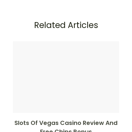
Related Articles
Slots Of Vegas Casino Review And
Free Chips Bonus