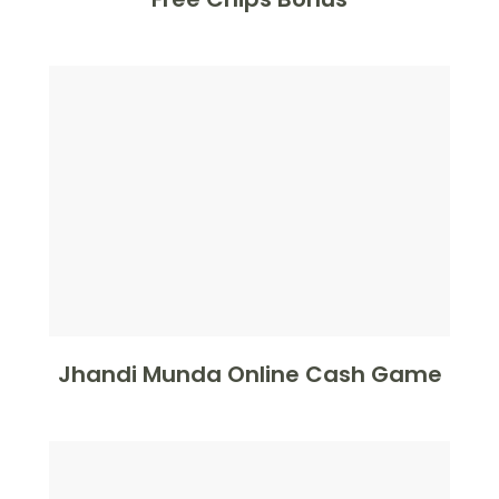
Jhandi Munda Online Cash Game