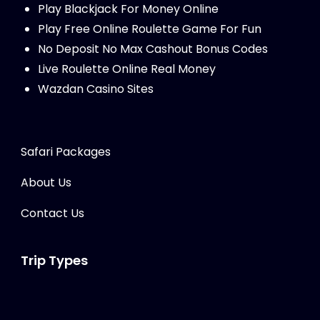
Play Blackjack For Money Online
Play Free Online Roulette Game For Fun
No Deposit No Max Cashout Bonus Codes
Live Roulette Online Real Money
Wazdan Casino Sites
Safari Packages
About Us
Contact Us
Trip Types